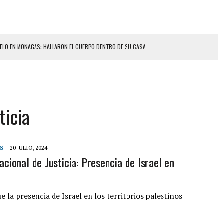
ELO EN MONAGAS: HALLARON EL CUERPO DENTRO DE SU CASA
ER ACOSADA Y ABUSADA POR LA PAREJA DE SU ABUELA
 ADOLESCENTE VENEZOLANA EN REUNIÓN CON AMIGOS
AMIENTO DESENCADENÓ TRAGEDIA FAMILIAR
ticia
DIO A UNA ADOLESCENTE DE 13 AÑOS TRAS ABUSAR DE ELLA
OMBRE Y SU FAMILIA TRAS LOS TERREMOTOS: CAYERON DESDE EL PISO NUEVE DEL
S
20 JULIO, 2024
acional de Justicia: Presencia de Israel en
CIAL DE CHACAO
ERIDAS A SU PRIMA Y A OTRO FAMILIAR EN BOLÍVAR
A EN SECTORES VECINOS
ue la presencia de Israel en los territorios palestinos
S BONITAS’ 42 DÍAS DESPUÉS DE LOS TERREMOTOS EN LA GUAIRA