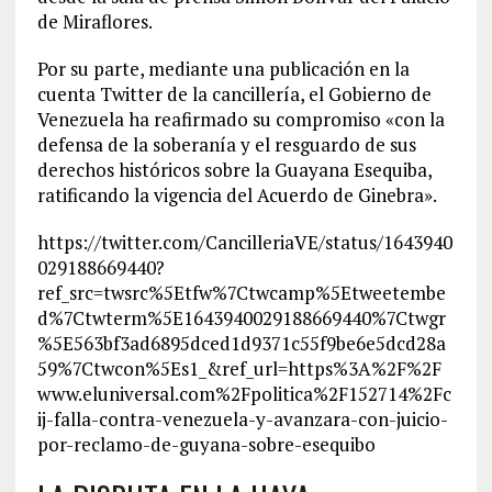
de Miraflores.
Por su parte, mediante una publicación en la
cuenta Twitter de la cancillería, el Gobierno de
Venezuela ha reafirmado su compromiso «con la
defensa de la soberanía y el resguardo de sus
derechos históricos sobre la Guayana Esequiba,
ratificando la vigencia del Acuerdo de Ginebra».
https://twitter.com/CancilleriaVE/status/1643940
029188669440?
ref_src=twsrc%5Etfw%7Ctwcamp%5Etweetembe
d%7Ctwterm%5E1643940029188669440%7Ctwgr
%5E563bf3ad6895dced1d9371c55f9be6e5dcd28a
59%7Ctwcon%5Es1_&ref_url=https%3A%2F%2F
www.eluniversal.com%2Fpolitica%2F152714%2Fc
ij-falla-contra-venezuela-y-avanzara-con-juicio-
por-reclamo-de-guyana-sobre-esequibo