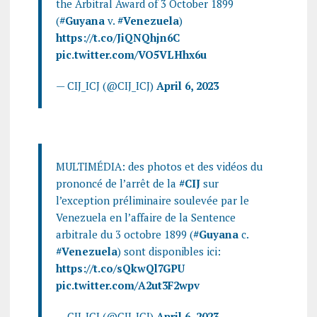
the Arbitral Award of 3 October 1899
(
#Guyana
v.
#Venezuela
)
https://t.co/JiQNQhjn6C
pic.twitter.com/VO5VLHhx6u
— CIJ_ICJ (@CIJ_ICJ)
April 6, 2023
MULTIMÉDIA: des photos et des vidéos du
prononcé de l’arrêt de la
#CIJ
sur
l’exception préliminaire soulevée par le
Venezuela en l’affaire de la Sentence
arbitrale du 3 octobre 1899 (
#Guyana
c.
#Venezuela
) sont disponibles ici:
https://t.co/sQkwQl7GPU
pic.twitter.com/A2ut3F2wpv
— CIJ_ICJ (@CIJ_ICJ)
April 6, 2023