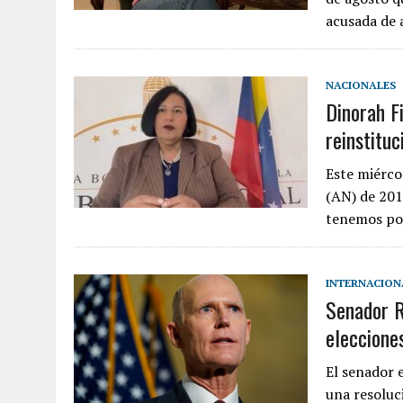
acusada de 
NACIONALES
Dinorah F
reinstituc
Este miérco
(AN) de 201
tenemos por
INTERNACION
Senador R
eleccione
El senador 
una resoluci