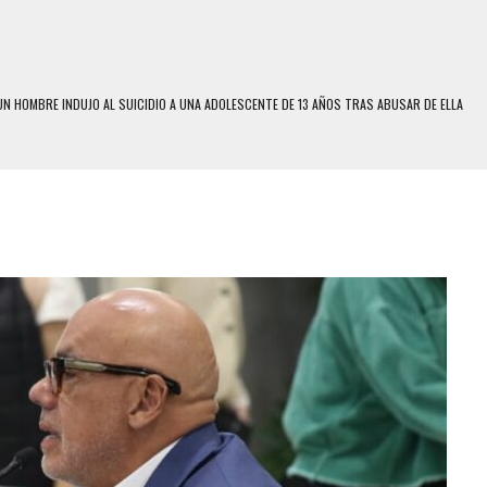
N HOMBRE INDUJO AL SUICIDIO A UNA ADOLESCENTE DE 13 AÑOS TRAS ABUSAR DE ELLA
 UN HOMBRE Y SU FAMILIA TRAS LOS TERREMOTOS: CAYERON DESDE EL PISO NUEVE DEL
 MIENTRAS LA CASA SE INUNDABA
LE Y MURIÓ A MANOS DE VARIOS DE ELLOS EN MATURÍN
ENTRO DE CARACAS CON MÁS DE 20 PERSONAS ADENTRO
US HIJOS, UNO PERDIÓ LA VIDA
S: HALLARON EL CUERPO DENTRO DE SU CASA
RAS SER ACOSADA Y ABUSADA POR LA PAREJA DE SU ABUELA
E UNA ADOLESCENTE VENEZOLANA EN REUNIÓN CON AMIGOS
 TRATAMIENTO DESENCADENÓ TRAGEDIA FAMILIAR