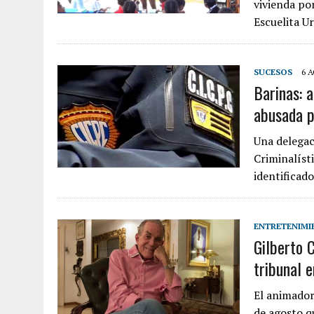
vivienda po
Escuelita U
SUCESOS
6 
Barinas: a
abusada p
Una delegac
Criminalíst
identifica
ENTRETENIMI
Gilberto C
tribunal 
El animador
de agosto q