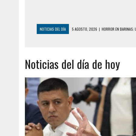
NOTICIAS DEL DÍA
5 AGOSTO, 2026
|
HORROR EN BARINAS: U
3 AGOSTO, 2026
|
LA INCREÍBLE FORMA EN LA QUE SOBREVIVIÓ
EDIFICIO PETUNIA
Noticias del día de hoy
3 AGOSTO, 2026
|
YARACUY: INTENTÓ DESCONECTAR SU NEVERA
2 AGOSTO, 2026
|
AYUDABA A PERSONAS EN SITUACIÓN DE CAL
2 AGOSTO, 2026
|
COLAPSÓ TECHO DE UNA VIVIENDA EN EL C
2 AGOSTO, 2026
|
FALCÓN: MUJER ATACÓ CON UN CUCHILLO A S
6 AGOSTO, 2026
|
MISTERIOSA MUERTE DE MODELO EN MONAGA
6 AGOSTO, 2026
|
BARINAS: ADOLESCENTE SE QUITÓ LA VIDA T
6 AGOSTO, 2026
|
CONMOCIÓN EN COLORADO POR ASESINATO D
5 AGOSTO, 2026
|
PRESUNTO BROTE PSICÓTICO POR FALTA DE