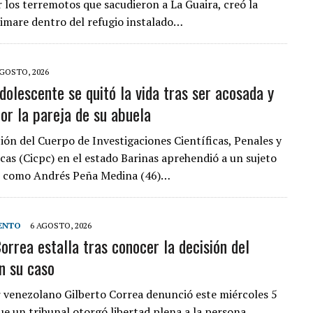
r los terremotos que sacudieron a La Guaira, creó la
rimare dentro del refugio instalado…
AGOSTO, 2026
dolescente se quitó la vida tras ser acosada y
or la pareja de su abuela
ión del Cuerpo de Investigaciones Científicas, Penales y
icas (Cicpc) en el estado Barinas aprehendió a un sujeto
do como Andrés Peña Medina (46)…
ENTO
6 AGOSTO, 2026
orrea estalla tras conocer la decisión del
en su caso
 venezolano Gilberto Correa denunció este miércoles 5
ue un tribunal otorgó libertad plena a la persona