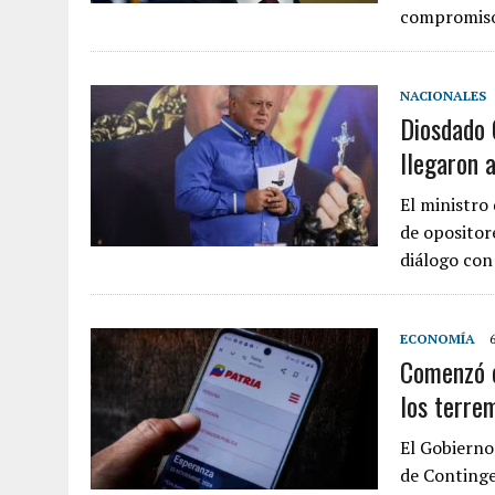
compromiso
NACIONALES
Diosdado C
llegaron a
El ministro 
de opositore
diálogo con
ECONOMÍA
Comenzó e
los terre
El Gobierno
de Contingen