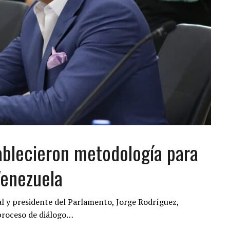
ablecieron metodología para
Venezuela
al y presidente del Parlamento, Jorge Rodríguez,
 proceso de diálogo…