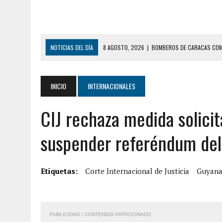
NOTICIAS DEL DÍA
8 AGOSTO, 2026
|
BOMBEROS DE CARACAS COMB
7 AGOSTO, 2026
|
FUGA DE GAS GENERÓ EXPLOSIÓN EN LOCAL COMER
7 AGOSTO, 2026
|
HOMBRE ASESINÓ A SU TÍA CON UN PUÑAL Y DEJÓ H
INICIO
INTERNACIONALES
7 AGOSTO, 2026
|
YARACUY: ASESINARON DOS HOMBRES EL MISMO DÍ
CIJ rechaza medida solici
7 AGOSTO, 2026
|
LOCALIZARON CUERPO DE ‘LA SEÑORA DE LAS UÑA
6 AGOSTO, 2026
|
MISTERIOSA MUERTE DE MODELO EN MONAGAS: HA
suspender referéndum de
6 AGOSTO, 2026
|
BARINAS: ADOLESCENTE SE QUITÓ LA VIDA TRAS S
6 AGOSTO, 2026
|
CONMOCIÓN EN COLORADO POR ASESINATO DE UNA
Etiquetas:
Corte Internacional de Justicia
Guyan
9 AGOSTO, 2026
|
LARA: FALLECIÓ NIÑA CON DOS AÑOS AHOGADA TR
9 AGOSTO, 2026
|
FALLECIÓ FUNCIONARIO DE LA PNB DURANTE ENFR
PUBLICIDAD / CONTENIDO PATROCINADO