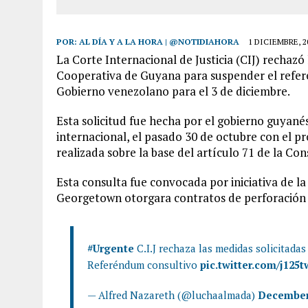
POR:
AL DÍA Y A LA HORA | @NOTIDIAHORA
1 DICIEMBRE, 2
La Corte Internacional de Justicia (CIJ) rechazó
Cooperativa de Guyana para suspender el refe
Gobierno venezolano para el 3 de diciembre.
Esta solicitud fue hecha por el gobierno guyané
internacional, el pasado 30 de octubre con el p
realizada sobre la base del artículo 71 de la Co
Esta consulta fue convocada por iniciativa de 
Georgetown otorgara contratos de perforación 
#Urgente
C.I.J rechaza las medidas solicitada
Referéndum consultivo
pic.twitter.com/j125
— Alfred Nazareth (@luchaalmada)
December 