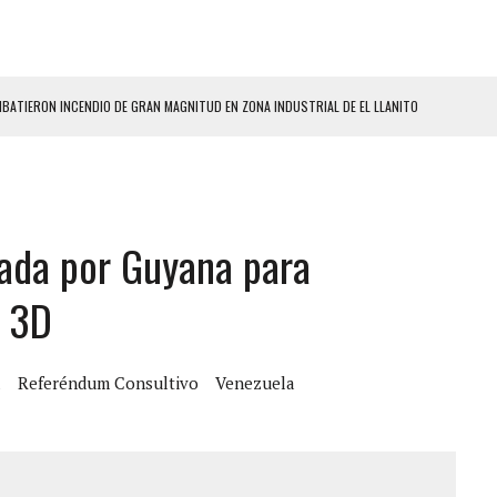
ATIERON INCENDIO DE GRAN MAGNITUD EN ZONA INDUSTRIAL DE EL LLANITO
CIAL DE CHACAO
ERIDAS A SU PRIMA Y A OTRO FAMILIAR EN BOLÍVAR
A EN SECTORES VECINOS
tada por Guyana para
S BONITAS’ 42 DÍAS DESPUÉS DE LOS TERREMOTOS EN LA GUAIRA
LLARON EL CUERPO DENTRO DE SU CASA
l 3D
ER ACOSADA Y ABUSADA POR LA PAREJA DE SU ABUELA
 ADOLESCENTE VENEZOLANA EN REUNIÓN CON AMIGOS
a
Referéndum Consultivo
Venezuela
AS CAER EN TANQUE DE AGUA
ENTAMIENTO EN EL VALLE: HAY CUATRO PRESUNTOS DELINCUENTES ABATIDOS