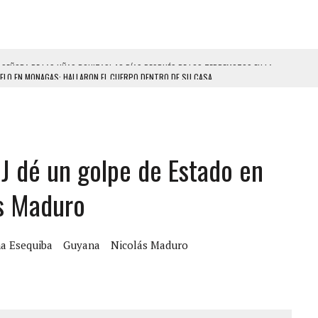
ELO EN MONAGAS: HALLARON EL CUERPO DENTRO DE SU CASA
ER ACOSADA Y ABUSADA POR LA PAREJA DE SU ABUELA
 ADOLESCENTE VENEZOLANA EN REUNIÓN CON AMIGOS
AMIENTO DESENCADENÓ TRAGEDIA FAMILIAR
J dé un golpe de Estado en
DIO A UNA ADOLESCENTE DE 13 AÑOS TRAS ABUSAR DE ELLA
OMBRE Y SU FAMILIA TRAS LOS TERREMOTOS: CAYERON DESDE EL PISO NUEVE DEL
ás Maduro
CIAL DE CHACAO
a Esequiba
Guyana
Nicolás Maduro
ERIDAS A SU PRIMA Y A OTRO FAMILIAR EN BOLÍVAR
A EN SECTORES VECINOS
S BONITAS’ 42 DÍAS DESPUÉS DE LOS TERREMOTOS EN LA GUAIRA