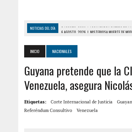
NOTICIAS DEL DÍA
6 AGOSTO, 2026
|
MISTERIOSA MUERTE DE MOD
6 AGOSTO, 2026
|
BARINAS: ADOLESCENTE SE QUITÓ LA VIDA TRAS S
6 AGOSTO, 2026
|
CONMOCIÓN EN COLORADO POR ASESINATO DE UNA
INICIO
NACIONALES
5 AGOSTO, 2026
|
PRESUNTO BROTE PSICÓTICO POR FALTA DE TRAT
Guyana pretende que la CI
5 AGOSTO, 2026
|
HORROR EN BARINAS: UN HOMBRE INDUJO AL SUICI
3 AGOSTO, 2026
|
LA INCREÍBLE FORMA EN LA QUE SOBREVIVIÓ UN H
Venezuela, asegura Nicol
EDIFICIO PETUNIA
7 AGOSTO, 2026
|
FUGA DE GAS GENERÓ EXPLOSIÓN EN LOCAL COMER
Etiquetas:
Corte Internacional de Justicia
Guayan
7 AGOSTO, 2026
|
HOMBRE ASESINÓ A SU TÍA CON UN PUÑAL Y DEJÓ H
Referéndum Consultivo
Venezuela
7 AGOSTO, 2026
|
YARACUY: ASESINARON DOS HOMBRES EL MISMO DÍ
7 AGOSTO, 2026
|
LOCALIZARON CUERPO DE ‘LA SEÑORA DE LAS UÑA