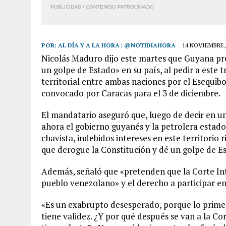
PUBLICIDAD / CONTENIDO PATROCINADO
POR:
AL DÍA Y A LA HORA | @NOTIDIAHORA
14 NOVIEMBRE,
Nicolás Maduro dijo este martes que Guyana pret
un golpe de Estado» en su país, al pedir a este 
territorial entre ambas naciones por el Esequi
convocado por Caracas para el 3 de diciembre.
El mandatario aseguró que, luego de decir en un
ahora el gobierno guyanés y la petrolera estad
chavista, indebidos intereses en este territorio 
que derogue la Constitución y dé un golpe de E
Además, señaló que «pretenden que la Corte Inte
pueblo venezolano» y el derecho a participar en
«Es un exabrupto desesperado, porque lo primer
tiene validez. ¿Y por qué después se van a la Co