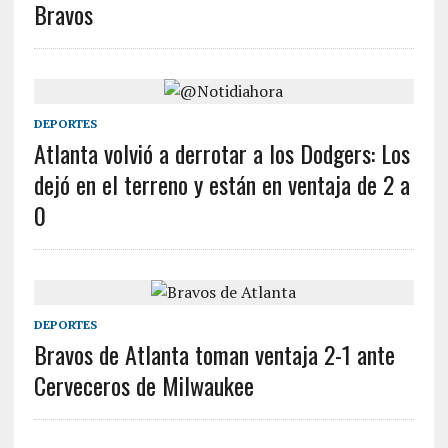
Bravos
DEPORTES
Atlanta volvió a derrotar a los Dodgers: Los
dejó en el terreno y están en ventaja de 2 a
0
DEPORTES
Bravos de Atlanta toman ventaja 2-1 ante
Cerveceros de Milwaukee