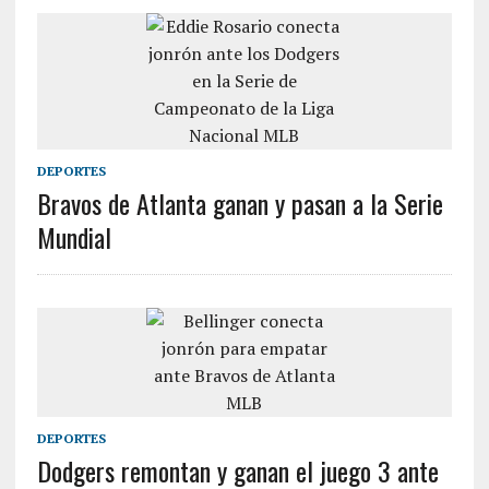
DEPORTES
Bravos de Atlanta ganan y pasan a la Serie
Mundial
DEPORTES
Dodgers remontan y ganan el juego 3 ante