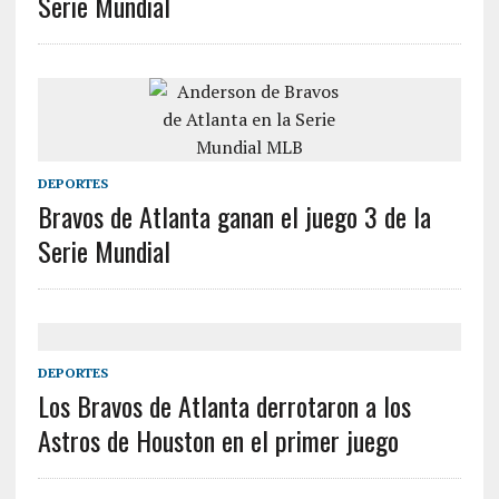
Serie Mundial
DEPORTES
Bravos de Atlanta ganan el juego 3 de la
Serie Mundial
DEPORTES
Los Bravos de Atlanta derrotaron a los
Astros de Houston en el primer juego