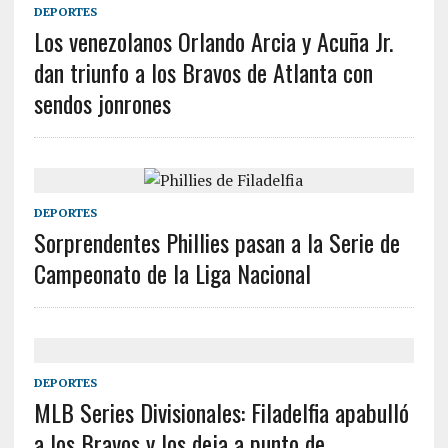
DEPORTES
Los venezolanos Orlando Arcia y Acuña Jr.
dan triunfo a los Bravos de Atlanta con
sendos jonrones
DEPORTES
Sorprendentes Phillies pasan a la Serie de
Campeonato de la Liga Nacional
DEPORTES
MLB Series Divisionales: Filadelfia apabulló
a los Bravos y los deja a punto de