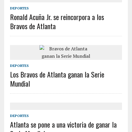
DEPORTES
Ronald Acuña Jr. se reincorpora a los
Bravos de Atlanta
DEPORTES
Los Bravos de Atlanta ganan la Serie
Mundial
DEPORTES
Atlanta se pone a una victoria de ganar la