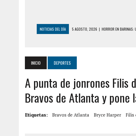
NOTICIAS DEL DÍA
5 AGOSTO, 2026
|
HORROR EN BARINAS: U
3 AGOSTO, 2026
|
LA INCREÍBLE FORMA EN LA QUE SOBREVIVIÓ
EDIFICIO PETUNIA
3 AGOSTO, 2026
|
YARACUY: INTENTÓ DESCONECTAR SU NEVERA
INICIO
DEPORTES
2 AGOSTO, 2026
|
AYUDABA A PERSONAS EN SITUACIÓN DE CAL
A punta de jonrones Filis d
2 AGOSTO, 2026
|
COLAPSÓ TECHO DE UNA VIVIENDA EN EL C
2 AGOSTO, 2026
|
FALCÓN: MUJER ATACÓ CON UN CUCHILLO A S
Bravos de Atlanta y pone la
6 AGOSTO, 2026
|
MISTERIOSA MUERTE DE MODELO EN MONAGA
6 AGOSTO, 2026
|
BARINAS: ADOLESCENTE SE QUITÓ LA VIDA T
Etiquetas:
Bravos de Atlanta
Bryce Harper
Filis
6 AGOSTO, 2026
|
CONMOCIÓN EN COLORADO POR ASESINATO D
5 AGOSTO, 2026
|
PRESUNTO BROTE PSICÓTICO POR FALTA DE