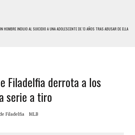
N HOMBRE INDUJO AL SUICIDIO A UNA ADOLESCENTE DE 13 AÑOS TRAS ABUSAR DE ELLA
 UN HOMBRE Y SU FAMILIA TRAS LOS TERREMOTOS: CAYERON DESDE EL PISO NUEVE DEL
 MIENTRAS LA CASA SE INUNDABA
LE Y MURIÓ A MANOS DE VARIOS DE ELLOS EN MATURÍN
e Filadelfia derrota a los
ENTRO DE CARACAS CON MÁS DE 20 PERSONAS ADENTRO
US HIJOS, UNO PERDIÓ LA VIDA
 serie a tiro
S: HALLARON EL CUERPO DENTRO DE SU CASA
RAS SER ACOSADA Y ABUSADA POR LA PAREJA DE SU ABUELA
 de Filadelfia
MLB
E UNA ADOLESCENTE VENEZOLANA EN REUNIÓN CON AMIGOS
 TRATAMIENTO DESENCADENÓ TRAGEDIA FAMILIAR