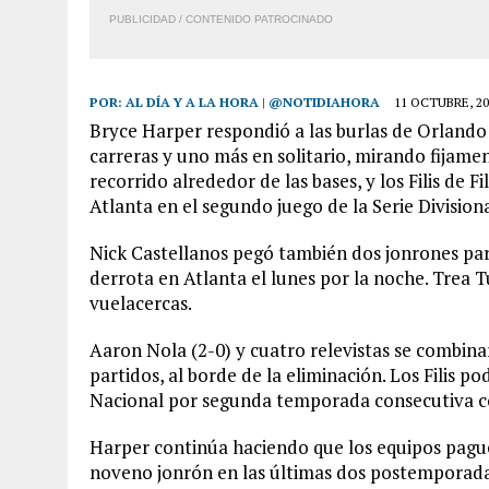
PUBLICIDAD / CONTENIDO PATROCINADO
POR:
AL DÍA Y A LA HORA | @NOTIDIAHORA
11 OCTUBRE, 20
Bryce Harper respondió a las burlas de Orland
carreras y uno más en solitario, mirando fijam
recorrido alrededor de las bases, y los Filis de F
Atlanta en el segundo juego de la Serie Divisiona
Nick Castellanos pegó también dos jonrones par
derrota en Atlanta el lunes por la noche. Trea
vuelacercas.
Aaron Nola (2-0) y cuatro relevistas se combin
partidos, al borde de la eliminación. Los Filis 
Nacional por segunda temporada consecutiva con
Harper continúa haciendo que los equipos paguen
noveno jonrón en las últimas dos postemporadas