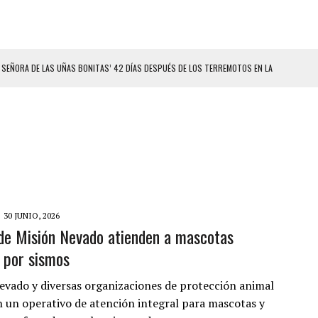
 SEÑORA DE LAS UÑAS BONITAS’ 42 DÍAS DESPUÉS DE LOS TERREMOTOS EN LA
LLARON EL CUERPO DENTRO DE SU CASA
ER ACOSADA Y ABUSADA POR LA PAREJA DE SU ABUELA
 ADOLESCENTE VENEZOLANA EN REUNIÓN CON AMIGOS
AMIENTO DESENCADENÓ TRAGEDIA FAMILIAR
DIO A UNA ADOLESCENTE DE 13 AÑOS TRAS ABUSAR DE ELLA
30 JUNIO, 2026
de Misión Nevado atienden a mascotas
 GRAN MAGNITUD EN ZONA INDUSTRIAL DE EL LLANITO
 por sismos
CIAL DE CHACAO
ERIDAS A SU PRIMA Y A OTRO FAMILIAR EN BOLÍVAR
evado y diversas organizaciones de protección animal
 un operativo de atención integral para mascotas y
A EN SECTORES VECINOS