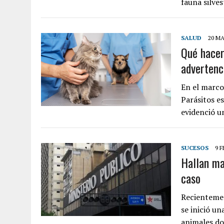
fauna silve
SALUD
20 MA
Qué hacer
advertenc
En el marco
Parásitos e
evidenció u
SUCESOS
9 F
Hallan ma
caso
Recientemen
se inició u
animales do