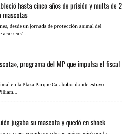
ableció hasta cinco años de prisión y multa de 2
 a mascotas
lunes, desde un jornada de protección animal del
ue acarreará…
ascota», programa del MP que impulsa el fiscal
animal en la Plaza Parque Carabobo, donde estuvo
William…
uién jugaba su mascota y quedó en shock
o en su casa cuando una de sus amigas miró por la