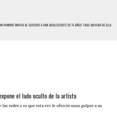
N HOMBRE INDUJO AL SUICIDIO A UNA ADOLESCENTE DE 13 AÑOS TRAS ABUSAR DE ELLA
 UN HOMBRE Y SU FAMILIA TRAS LOS TERREMOTOS: CAYERON DESDE EL PISO NUEVE DEL
 MIENTRAS LA CASA SE INUNDABA
LE Y MURIÓ A MANOS DE VARIOS DE ELLOS EN MATURÍN
ENTRO DE CARACAS CON MÁS DE 20 PERSONAS ADENTRO
US HIJOS, UNO PERDIÓ LA VIDA
CONTRA ADOLESCENTE VENEZOLANO: AUTOR MATERIAL SE MANTIENE EN FUGA
expone el lado oculto de la artista
 MÚLTIPLE EN LA AUTOPISTA VALLE-COCHE
E UNA ADOLESCENTE VENEZOLANA EN REUNIÓN CON AMIGOS
las redes y es que esta vez le ofreció unos golpes a su
 TRATAMIENTO DESENCADENÓ TRAGEDIA FAMILIAR