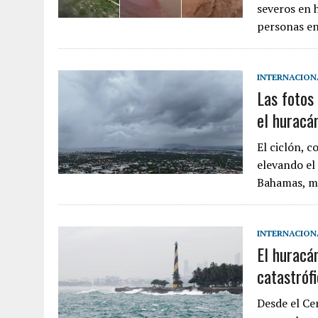
severos en 
personas en
INTERNACION
Las fotos
el huracá
El ciclón, 
elevando el
Bahamas, m
INTERNACION
El huracá
catastróf
Desde el Ce