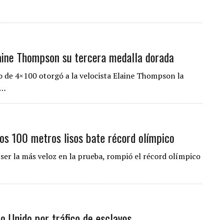
aine Thompson su tercera medalla dorada
o de 4×100 otorgó a la velocista Elaine Thompson la
,…
los 100 metros lisos bate récord olímpico
er la más veloz en la prueba, rompió el récord olímpico
o Unido por tráfico de esclavos