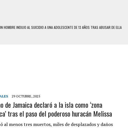
N HOMBRE INDUJO AL SUICIDIO A UNA ADOLESCENTE DE 13 AÑOS TRAS ABUSAR DE ELLA
 UN HOMBRE Y SU FAMILIA TRAS LOS TERREMOTOS: CAYERON DESDE EL PISO NUEVE DEL
 MIENTRAS LA CASA SE INUNDABA
LE Y MURIÓ A MANOS DE VARIOS DE ELLOS EN MATURÍN
ENTRO DE CARACAS CON MÁS DE 20 PERSONAS ADENTRO
US HIJOS, UNO PERDIÓ LA VIDA
S: HALLARON EL CUERPO DENTRO DE SU CASA
ALES
29 OCTUBRE, 2025
no de Jamaica declaró a la isla como ‘zona
RAS SER ACOSADA Y ABUSADA POR LA PAREJA DE SU ABUELA
ica’ tras el paso del poderoso huracán Melissa
E UNA ADOLESCENTE VENEZOLANA EN REUNIÓN CON AMIGOS
 TRATAMIENTO DESENCADENÓ TRAGEDIA FAMILIAR
ejó al menos tres muertos, miles de desplazados y daños