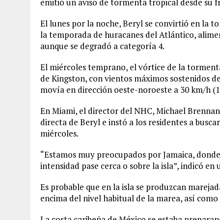
emitió un aviso de tormenta tropical desde su f
El lunes por la noche, Beryl se convirtió en la 
la temporada de huracanes del Atlántico, alime
aunque se degradó a categoría 4.
El miércoles temprano, el vórtice de la tormenta
de Kingston, con vientos máximos sostenidos de 
movía en dirección oeste-noroeste a 30 km/h (1
En Miami, el director del NHC, Michael Brennan,
directa de Beryl e instó a los residentes a buscar
miércoles.
“Estamos muy preocupados por Jamaica, donde 
intensidad pase cerca o sobre la isla”, indicó e
Es probable que en la isla se produzcan marejadas
encima del nivel habitual de la marea, así como f
La costa caribeña de México se estaba preparand