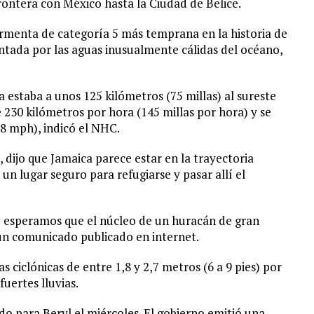
rontera con México hasta la Ciudad de Belice.
tormenta de categoría 5 más temprana en la historia de
ntada por las aguas inusualmente cálidas del océano,
 estaba a unos 125 kilómetros (75 millas) al sureste
230 kilómetros por hora (145 millas por hora) y se
8 mph), indicó el NHC.
 dijo que Jamaica parece estar en la trayectoria
 un lugar seguro para refugiarse y pasar allí el
esperamos que el núcleo de un huracán de gran
n un comunicado publicado en internet.
 ciclónicas de entre 1,8 y 2,7 metros (6 a 9 pies) por
uertes lluvias.
o para Beryl el miércoles. El gobierno emitió una