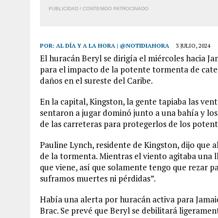
PUBLICIDAD / CONTENIDO PATROCINADO
POR:
AL DÍA Y A LA HORA | @NOTIDIAHORA
3 JULIO, 2024
El huracán Beryl se dirigía el miércoles hacia J
para el impacto de la potente tormenta de cate
daños en el sureste del Caribe.
En la capital, Kingston, la gente tapiaba las ven
sentaron a jugar dominó junto a una bahía y lo
de las carreteras para protegerlos de los poten
Pauline Lynch, residente de Kingston, dijo que 
de la tormenta. Mientras el viento agitaba una l
que viene, así que solamente tengo que rezar pa
suframos muertes ni pérdidas”.
Había una alerta por huracán activa para Jamai
Brac. Se prevé que Beryl se debilitará ligeramen