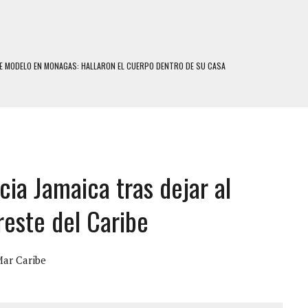
E MODELO EN MONAGAS: HALLARON EL CUERPO DENTRO DE SU CASA
RAS SER ACOSADA Y ABUSADA POR LA PAREJA DE SU ABUELA
E UNA ADOLESCENTE VENEZOLANA EN REUNIÓN CON AMIGOS
 TRATAMIENTO DESENCADENÓ TRAGEDIA FAMILIAR
SUICIDIO A UNA ADOLESCENTE DE 13 AÑOS TRAS ABUSAR DE ELLA
cia Jamaica tras dejar al
 UN HOMBRE Y SU FAMILIA TRAS LOS TERREMOTOS: CAYERON DESDE EL PISO NUEVE DEL
este del Caribe
COMERCIAL DE CHACAO
DEJÓ HERIDAS A SU PRIMA Y A OTRO FAMILIAR EN BOLÍVAR
ar Caribe
MO DÍA EN SECTORES VECINOS
S UÑAS BONITAS’ 42 DÍAS DESPUÉS DE LOS TERREMOTOS EN LA GUAIRA