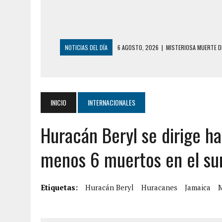
NOTICIAS DEL DÍA
6 AGOSTO, 2026
|
MISTERIOSA MUERTE D
6 AGOSTO, 2026
|
BARINAS: ADOLESCENTE SE QUITÓ LA VIDA T
6 AGOSTO, 2026
|
CONMOCIÓN EN COLORADO POR ASESINATO D
5 AGOSTO, 2026
|
PRESUNTO BROTE PSICÓTICO POR FALTA DE
INICIO
INTERNACIONALES
5 AGOSTO, 2026
|
HORROR EN BARINAS: UN HOMBRE INDUJO AL 
Huracán Beryl se dirige ha
3 AGOSTO, 2026
|
LA INCREÍBLE FORMA EN LA QUE SOBREVIVIÓ
EDIFICIO PETUNIA
menos 6 muertos en el sur
7 AGOSTO, 2026
|
FUGA DE GAS GENERÓ EXPLOSIÓN EN LOCAL 
7 AGOSTO, 2026
|
HOMBRE ASESINÓ A SU TÍA CON UN PUÑAL Y 
Etiquetas:
Huracán Beryl
Huracanes
Jamaica
M
7 AGOSTO, 2026
|
YARACUY: ASESINARON DOS HOMBRES EL MIS
7 AGOSTO, 2026
|
LOCALIZARON CUERPO DE ‘LA SEÑORA DE LA