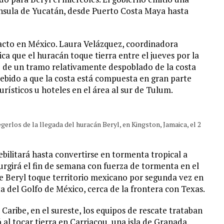
ínsula de Yucatán, desde Puerto Costa Maya hasta
pacto en México. Laura Velázquez, coordinadora
ica que el huracán toque tierra entre el jueves por la
go de un tramo relativamente despoblado de la costa
Debido a que la costa está compuesta en gran parte
rísticos u hoteles en el área al sur de Tulum.
erlos de la llegada del huracán Beryl, en Kingston, Jamaica, el 2
ebilitará hasta convertirse en tormenta tropical a
urgirá el fin de semana con fuerza de tormenta en el
ue Beryl toque territorio mexicano por segunda vez en
a del Golfo de México, cerca de la frontera con Texas.
Caribe, en el sureste, los equipos de rescate trataban
al tocar tierra en Carriacou, una isla de Granada.