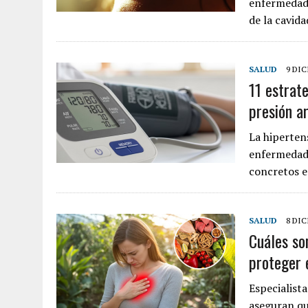
enfermedade
de la cavid
SALUD
9 DIC
11 estrate
presión ar
La hipertens
enfermedad 
concretos e
SALUD
8 DIC
Cuáles so
proteger 
Especialist
aseguran qu