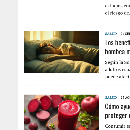
estudios co
el riesgo d
SALUD
24 SE
Los benefi
bombea m
Según la So
adultos esp
puede afec
SALUD
25 AG
Cómo ayud
proteger 
Consumir es