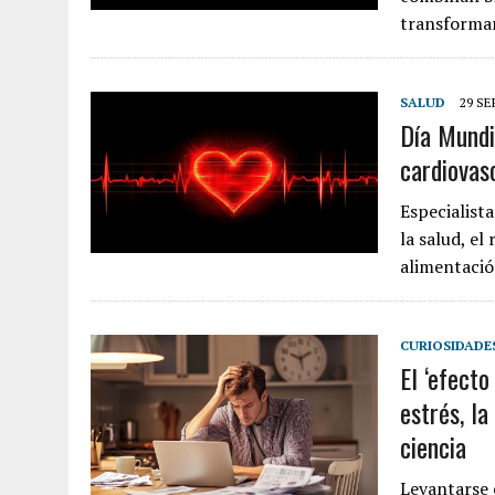
transformar
SALUD
29 SE
Día Mundi
cardiovas
Especialist
la salud, e
alimentació
CURIOSIDADE
El ‘efecto
estrés, la
ciencia
Levantarse e