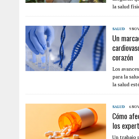
la salud fí
SALUD
9 NOV
Un marcad
cardiovas
corazón
Los avances
para la sal
la salud est
SALUD
6 NOV
Cómo afec
los exper
Un trabajo 