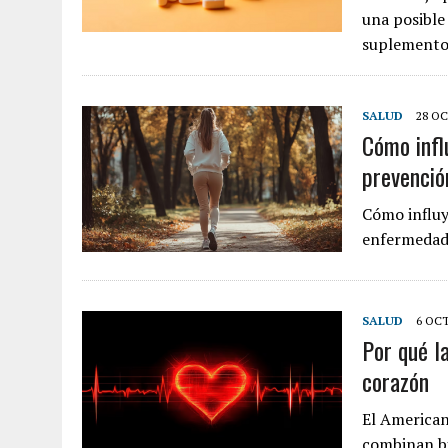
una posible
suplemento 
SALUD
28 OC
Cómo infl
prevenció
Cómo influy
enfermedad
SALUD
6 OCT
Por qué l
corazón
El American
combinan bi