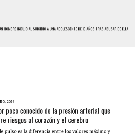
N HOMBRE INDUJO AL SUICIDIO A UNA ADOLESCENTE DE 13 AÑOS TRAS ABUSAR DE ELLA
 UN HOMBRE Y SU FAMILIA TRAS LOS TERREMOTOS: CAYERON DESDE EL PISO NUEVE DEL
 MIENTRAS LA CASA SE INUNDABA
LE Y MURIÓ A MANOS DE VARIOS DE ELLOS EN MATURÍN
ENTRO DE CARACAS CON MÁS DE 20 PERSONAS ADENTRO
US HIJOS, UNO PERDIÓ LA VIDA
S: HALLARON EL CUERPO DENTRO DE SU CASA
NIO, 2026
or poco conocido de la presión arterial que
RAS SER ACOSADA Y ABUSADA POR LA PAREJA DE SU ABUELA
bre riesgos al corazón y el cerebro
E UNA ADOLESCENTE VENEZOLANA EN REUNIÓN CON AMIGOS
 TRATAMIENTO DESENCADENÓ TRAGEDIA FAMILIAR
e pulso es la diferencia entre los valores máximo y