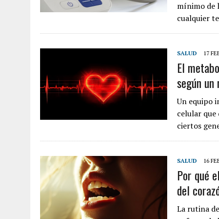
mínimo de l
cualquier t
SALUD
17 FE
El metabo
según un 
Un equipo i
celular que
ciertos gen
SALUD
16 FE
Por qué el
del coraz
La rutina de