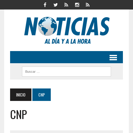
INICIO
CNP
CNP