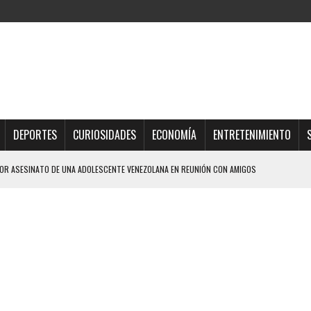
DEPORTES
CURIOSIDADES
ECONOMÍA
ENTRETENIMIENTO
R ASESINATO DE UNA ADOLESCENTE VENEZOLANA EN REUNIÓN CON AMIGOS
AMIENTO DESENCADENÓ TRAGEDIA FAMILIAR
DIO A UNA ADOLESCENTE DE 13 AÑOS TRAS ABUSAR DE ELLA
OMBRE Y SU FAMILIA TRAS LOS TERREMOTOS: CAYERON DESDE EL PISO NUEVE DEL
TRAS LA CASA SE INUNDABA
URIÓ A MANOS DE VARIOS DE ELLOS EN MATURÍN