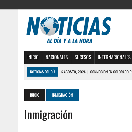
INICIO
NACIONALES
SUCESOS
INTERNACIONALES
NOTICIAS DEL DÍA
6 AGOSTO, 2026
|
CONMOCIÓN EN COLORADO PO
5 AGOSTO, 2026
|
PRESUNTO BROTE PSICÓTICO POR FALTA DE TRAT
5 AGOSTO, 2026
|
HORROR EN BARINAS: UN HOMBRE INDUJO AL SUICI
INICIO
INMIGRACIÓN
3 AGOSTO, 2026
|
LA INCREÍBLE FORMA EN LA QUE SOBREVIVIÓ UN H
Inmigración
EDIFICIO PETUNIA
3 AGOSTO, 2026
|
YARACUY: INTENTÓ DESCONECTAR SU NEVERA MIEN
2 AGOSTO, 2026
|
AYUDABA A PERSONAS EN SITUACIÓN DE CALLE Y M