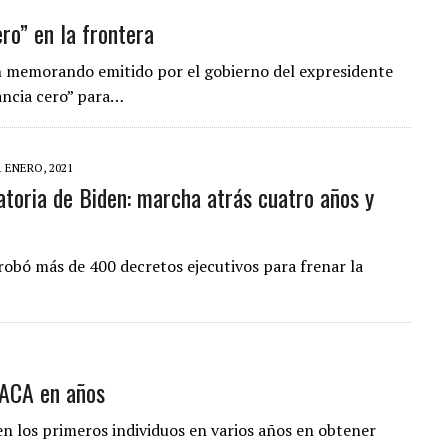
ro” en la frontera
A EN SECTORES VECINOS
S BONITAS’ 42 DÍAS DESPUÉS DE LOS TERREMOTOS EN LA GUAIRA
un memorando emitido por el gobierno del expresidente
LLARON EL CUERPO DENTRO DE SU CASA
ancia cero” para…
ER ACOSADA Y ABUSADA POR LA PAREJA DE SU ABUELA
1 ENERO, 2021
toria de Biden: marcha atrás cuatro años y
obó más de 400 decretos ejecutivos para frenar la
DACA en años
en los primeros individuos en varios años en obtener