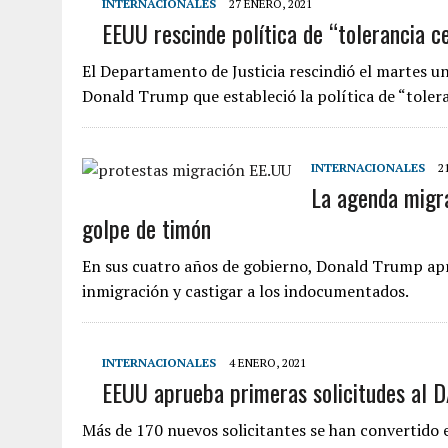
INTERNACIONALES
27 ENERO, 2021
EEUU rescinde política de “tolerancia ce
7 AGOSTO, 2026
|
YARACUY: ASESINARON DOS HOMBRES EL MISMO DÍ
7 AGOSTO, 2026
|
LOCALIZARON CUERPO DE ‘LA SEÑORA DE LAS UÑA
El Departamento de Justicia rescindió el martes 
6 AGOSTO, 2026
|
MISTERIOSA MUERTE DE MODELO EN MONAGAS: HA
Donald Trump que estableció la política de “toler
6 AGOSTO, 2026
|
BARINAS: ADOLESCENTE SE QUITÓ LA VIDA TRAS S
INTERNACIONALES
2
La agenda migra
golpe de timón
En sus cuatro años de gobierno, Donald Trump apr
inmigración y castigar a los indocumentados.
INTERNACIONALES
4 ENERO, 2021
EEUU aprueba primeras solicitudes al 
Más de 170 nuevos solicitantes se han convertido 