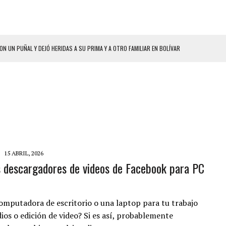
HOMBRES EL MISMO DÍA EN SECTORES VECINOS
S BONITAS’ 42 DÍAS DESPUÉS DE LOS TERREMOTOS EN LA GUAIRA
LLARON EL CUERPO DENTRO DE SU CASA
ER ACOSADA Y ABUSADA POR LA PAREJA DE SU ABUELA
 ADOLESCENTE VENEZOLANA EN REUNIÓN CON AMIGOS
AMIENTO DESENCADENÓ TRAGEDIA FAMILIAR
DIO A UNA ADOLESCENTE DE 13 AÑOS TRAS ABUSAR DE ELLA
15 ABRIL, 2026
 descargadores de videos de Facebook para PC
 GRAN MAGNITUD EN ZONA INDUSTRIAL DE EL LLANITO
CIAL DE CHACAO
ERIDAS A SU PRIMA Y A OTRO FAMILIAR EN BOLÍVAR
omputadora de escritorio o una laptop para tu trabajo
dios o edición de video? Si es así, probablemente