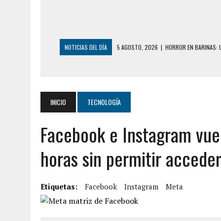
NOTICIAS DEL DÍA
5 AGOSTO, 2026
|
HORROR EN BARINAS: U
3 AGOSTO, 2026
|
LA INCREÍBLE FORMA EN LA QUE SOBREVIVIÓ
EDIFICIO PETUNIA
3 AGOSTO, 2026
|
YARACUY: INTENTÓ DESCONECTAR SU NEVERA
INICIO
TECNOLOGÍA
2 AGOSTO, 2026
|
AYUDABA A PERSONAS EN SITUACIÓN DE CAL
Facebook e Instagram vuel
2 AGOSTO, 2026
|
COLAPSÓ TECHO DE UNA VIVIENDA EN EL C
2 AGOSTO, 2026
|
FALCÓN: MUJER ATACÓ CON UN CUCHILLO A S
horas sin permitir acceder
6 AGOSTO, 2026
|
MISTERIOSA MUERTE DE MODELO EN MONAGA
6 AGOSTO, 2026
|
BARINAS: ADOLESCENTE SE QUITÓ LA VIDA T
Etiquetas:
Facebook
Instagram
Meta
6 AGOSTO, 2026
|
CONMOCIÓN EN COLORADO POR ASESINATO D
5 AGOSTO, 2026
|
PRESUNTO BROTE PSICÓTICO POR FALTA DE