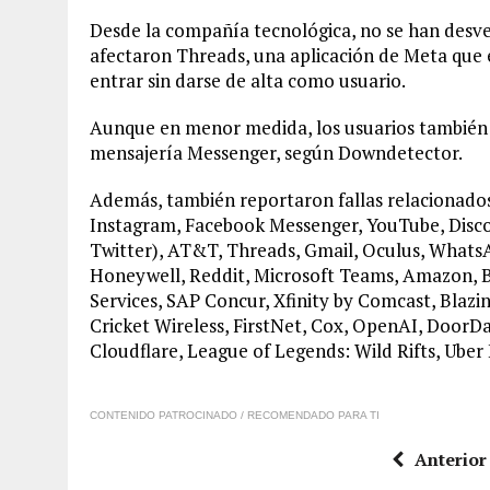
Desde la compañía tecnológica, no se han desvel
afectaron Threads, una aplicación de Meta que 
entrar sin darse de alta como usuario.
Aunque en menor medida, los usuarios también 
mensajería Messenger, según Downdetector.
Además, también reportaron fallas relacionados
Instagram, Facebook Messenger, YouTube, Discor
Twitter), AT&T, Threads, Gmail, Oculus, Whats
Honeywell, Reddit, Microsoft Teams, Amazon,
Services, SAP Concur, Xfinity by Comcast, Blazi
Cricket Wireless, FirstNet, Cox, OpenAI, DoorD
Cloudflare, League of Legends: Wild Rifts, Uber 
CONTENIDO PATROCINADO / RECOMENDADO PARA TI
Anterior