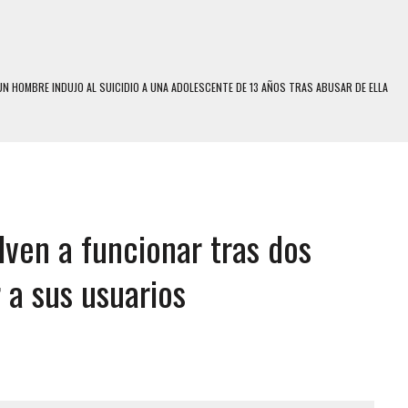
N HOMBRE INDUJO AL SUICIDIO A UNA ADOLESCENTE DE 13 AÑOS TRAS ABUSAR DE ELLA
 UN HOMBRE Y SU FAMILIA TRAS LOS TERREMOTOS: CAYERON DESDE EL PISO NUEVE DEL
 MIENTRAS LA CASA SE INUNDABA
LE Y MURIÓ A MANOS DE VARIOS DE ELLOS EN MATURÍN
ven a funcionar tras dos
ENTRO DE CARACAS CON MÁS DE 20 PERSONAS ADENTRO
US HIJOS, UNO PERDIÓ LA VIDA
 a sus usuarios
S: HALLARON EL CUERPO DENTRO DE SU CASA
RAS SER ACOSADA Y ABUSADA POR LA PAREJA DE SU ABUELA
E UNA ADOLESCENTE VENEZOLANA EN REUNIÓN CON AMIGOS
 TRATAMIENTO DESENCADENÓ TRAGEDIA FAMILIAR