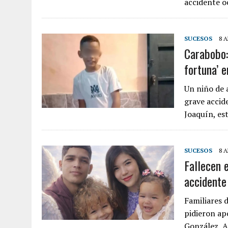
accidente o
SUCESOS
8 A
Carabobo: 
fortuna’ 
Un niño de 
grave accid
Joaquín, e
SUCESOS
8 A
Fallecen 
accidente
Familiares 
pidieron ap
González, A