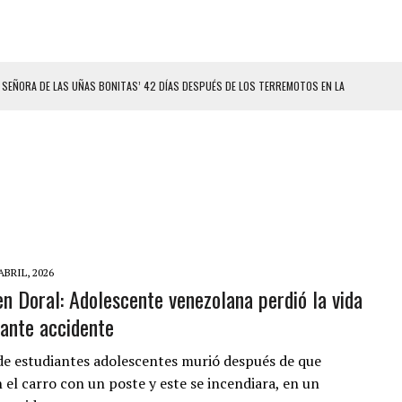
ELO EN MONAGAS: HALLARON EL CUERPO DENTRO DE SU CASA
ER ACOSADA Y ABUSADA POR LA PAREJA DE SU ABUELA
 ADOLESCENTE VENEZOLANA EN REUNIÓN CON AMIGOS
AMIENTO DESENCADENÓ TRAGEDIA FAMILIAR
DIO A UNA ADOLESCENTE DE 13 AÑOS TRAS ABUSAR DE ELLA
OMBRE Y SU FAMILIA TRAS LOS TERREMOTOS: CAYERON DESDE EL PISO NUEVE DEL
ABRIL, 2026
en Doral: Adolescente venezolana perdió la vida
CIAL DE CHACAO
ante accidente
ERIDAS A SU PRIMA Y A OTRO FAMILIAR EN BOLÍVAR
A EN SECTORES VECINOS
de estudiantes adolescentes murió después de que
 el carro con un poste y este se incendiara, en un
S BONITAS’ 42 DÍAS DESPUÉS DE LOS TERREMOTOS EN LA GUAIRA