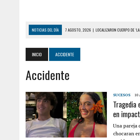
NOTICIAS DEL DÍA
6 AGOSTO, 2026
|
MISTERIOSA MUERTE DE MOD
6 AGOSTO, 2026
|
BARINAS: ADOLESCENTE SE QUITÓ LA VIDA TRAS S
6 AGOSTO, 2026
|
CONMOCIÓN EN COLORADO POR ASESINATO DE UNA
INICIO
ACCIDENTE
5 AGOSTO, 2026
|
PRESUNTO BROTE PSICÓTICO POR FALTA DE TRAT
Accidente
5 AGOSTO, 2026
|
HORROR EN BARINAS: UN HOMBRE INDUJO AL SUICI
3 AGOSTO, 2026
|
LA INCREÍBLE FORMA EN LA QUE SOBREVIVIÓ UN H
EDIFICIO PETUNIA
SUCESOS
10 
Tragedia 
7 AGOSTO, 2026
|
FUGA DE GAS GENERÓ EXPLOSIÓN EN LOCAL COMER
en impact
7 AGOSTO, 2026
|
HOMBRE ASESINÓ A SU TÍA CON UN PUÑAL Y DEJÓ H
7 AGOSTO, 2026
|
YARACUY: ASESINARON DOS HOMBRES EL MISMO DÍ
Una pareja 
chocaran en
7 AGOSTO, 2026
|
LOCALIZARON CUERPO DE ‘LA SEÑORA DE LAS UÑA