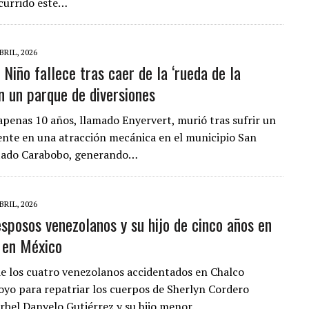
currido este…
BRIL, 2026
Niño fallece tras caer de la ‘rueda de la
en un parque de diversiones
apenas 10 años, llamado Enyervert, murió tras sufrir un
ente en una atracción mecánica en el municipio San
stado Carabobo, generando…
BRIL, 2026
esposos venezolanos y su hijo de cinco años en
 en México
de los cuatro venezolanos accidentados en Chalco
oyo para repatriar los cuerpos de Sherlyn Cordero
rbel Danyelo Gutiérrez y su hijo menor…