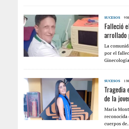
SUCESOS
9 
Falleció e
arrollado
La comunida
por el falle
Ginecología
SUCESOS
1 
Tragedia 
de la jov
María Monti
reconocida 
cuerpos de