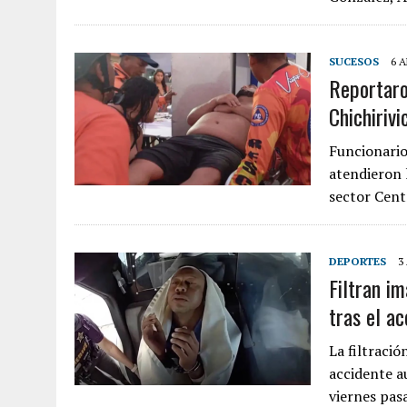
SUCESOS
6 A
Reportaro
Chichiriv
Funcionario
atendieron l
sector Cen
DEPORTES
3
Filtran i
tras el ac
La filtració
accidente a
viernes pas