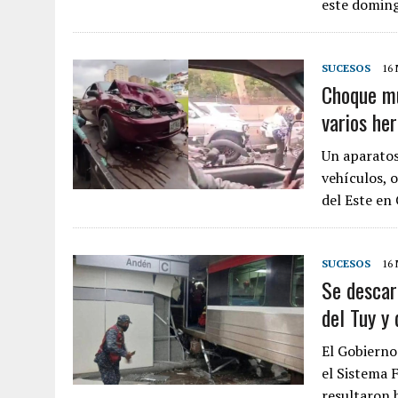
este domin
SUCESOS
16
Choque mú
varios he
Un aparatos
vehículos, 
del Este en
SUCESOS
16
Se descar
del Tuy y 
El Gobierno
el Sistema 
resultaron 