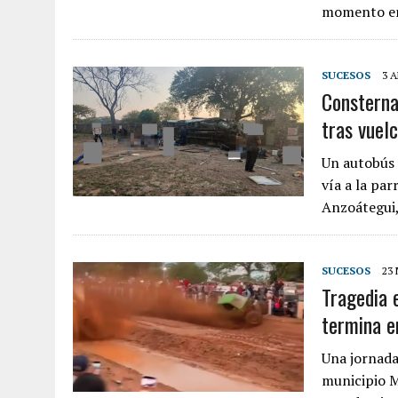
momento 
SUCESOS
3 A
Consterna
tras vuel
Un autobús 
vía a la pa
Anzoátegui,
SUCESOS
23
Tragedia 
termina e
Una jornada
municipio M