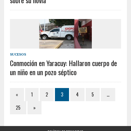
sobre su novia
SUCESOS
Conmoción en Yaracuy: Hallaron cuerpo de
un niño en un pozo séptico
«
1
2
3
4
5
…
25
»