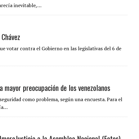
arecía inevitable,…
a Chávez
ue votar contra el Gobierno en las legislativas del 6 de
 la mayor preocupación de los venezolanos
nseguridad como problema, según una encuesta. Para el
ría…
meroJusticia a la Asamblea Nacional (Fotos)