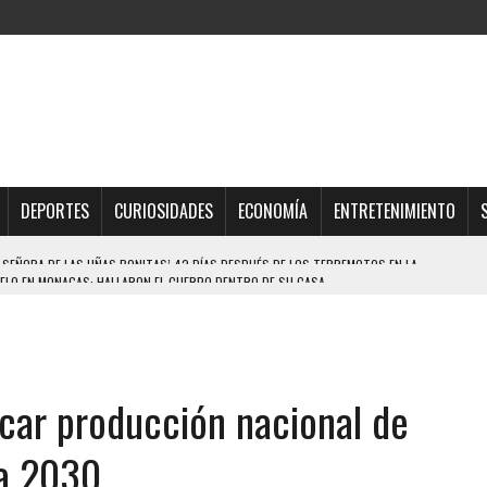
DEPORTES
CURIOSIDADES
ECONOMÍA
ENTRETENIMIENTO
ELO EN MONAGAS: HALLARON EL CUERPO DENTRO DE SU CASA
ER ACOSADA Y ABUSADA POR LA PAREJA DE SU ABUELA
 ADOLESCENTE VENEZOLANA EN REUNIÓN CON AMIGOS
AMIENTO DESENCADENÓ TRAGEDIA FAMILIAR
icar producción nacional de
DIO A UNA ADOLESCENTE DE 13 AÑOS TRAS ABUSAR DE ELLA
OMBRE Y SU FAMILIA TRAS LOS TERREMOTOS: CAYERON DESDE EL PISO NUEVE DEL
ra 2030