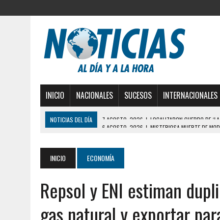
INICIO
NACIONALES
SUCESOS
INTERNACIONALES
NOTICIAS DEL DÍA
6 AGOSTO, 2026
|
MISTERIOSA MUERTE DE MOD
6 AGOSTO, 2026
|
BARINAS: ADOLESCENTE SE QUITÓ LA VIDA TRAS S
6 AGOSTO, 2026
|
CONMOCIÓN EN COLORADO POR ASESINATO DE UNA
INICIO
ECONOMÍA
5 AGOSTO, 2026
|
PRESUNTO BROTE PSICÓTICO POR FALTA DE TRAT
Repsol y ENI estiman dupl
5 AGOSTO, 2026
|
HORROR EN BARINAS: UN HOMBRE INDUJO AL SUICI
3 AGOSTO, 2026
|
LA INCREÍBLE FORMA EN LA QUE SOBREVIVIÓ UN H
gas natural y exportar pa
EDIFICIO PETUNIA