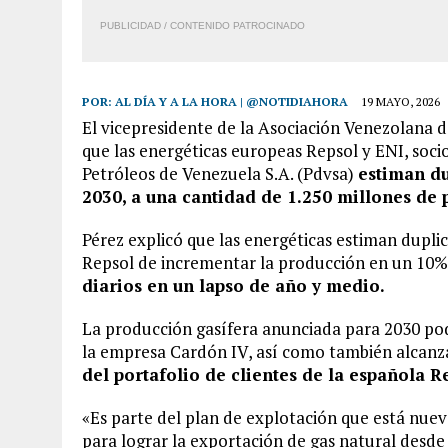
PUBLICIDAD / CONTENIDO PATROCINADO
POR:
AL DÍA Y A LA HORA | @NOTIDIAHORA
19 MAYO, 2026
El vicepresidente de la Asociación Venezolana 
que las energéticas europeas Repsol y ENI, soc
Petróleos de Venezuela S.A. (Pdvsa)
estiman du
2030, a una cantidad de 1.250 millones de p
Pérez explicó que las energéticas estiman dupli
Repsol de incrementar la producción en un 10
diarios en un lapso de año y medio.
La producción gasífera anunciada para 2030 pod
la empresa Cardón IV, así como también alcanz
del portafolio de clientes de la española R
«Es parte del plan de explotación que está nuev
para lograr la exportación de gas natural desde