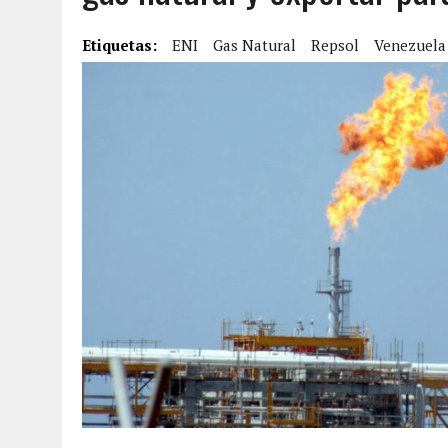
7 AGOSTO, 2026
|
FUGA DE GAS GENERÓ EXPLOSIÓN EN LOCAL COMER
Etiquetas:
ENI
Gas Natural
Repsol
Venezuela
7 AGOSTO, 2026
|
HOMBRE ASESINÓ A SU TÍA CON UN PUÑAL Y DEJÓ H
7 AGOSTO, 2026
|
YARACUY: ASESINARON DOS HOMBRES EL MISMO DÍ
7 AGOSTO, 2026
|
LOCALIZARON CUERPO DE ‘LA SEÑORA DE LAS UÑA