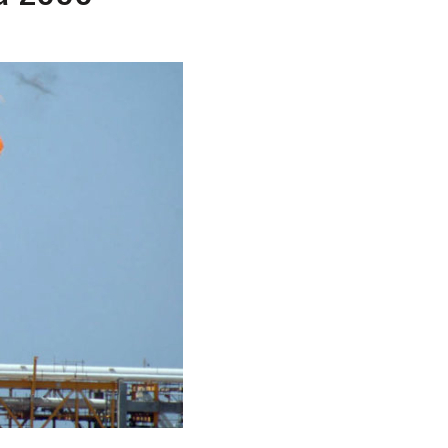
CIAL DE CHACAO
ERIDAS A SU PRIMA Y A OTRO FAMILIAR EN BOLÍVAR
A EN SECTORES VECINOS
S BONITAS’ 42 DÍAS DESPUÉS DE LOS TERREMOTOS EN LA GUAIRA