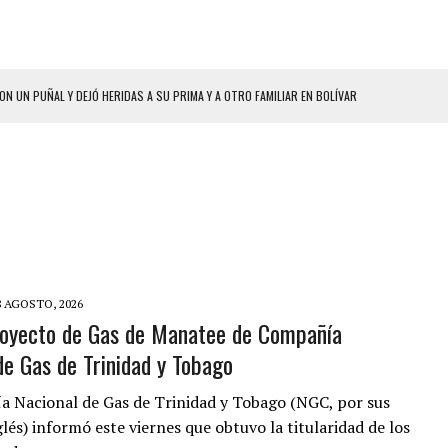
HOMBRES EL MISMO DÍA EN SECTORES VECINOS
S BONITAS’ 42 DÍAS DESPUÉS DE LOS TERREMOTOS EN LA GUAIRA
LLARON EL CUERPO DENTRO DE SU CASA
ER ACOSADA Y ABUSADA POR LA PAREJA DE SU ABUELA
 ADOLESCENTE VENEZOLANA EN REUNIÓN CON AMIGOS
AMIENTO DESENCADENÓ TRAGEDIA FAMILIAR
DIO A UNA ADOLESCENTE DE 13 AÑOS TRAS ABUSAR DE ELLA
8 AGOSTO, 2026
oyecto de Gas de Manatee de Compañía
 GRAN MAGNITUD EN ZONA INDUSTRIAL DE EL LLANITO
de Gas de Trinidad y Tobago
CIAL DE CHACAO
ERIDAS A SU PRIMA Y A OTRO FAMILIAR EN BOLÍVAR
 Nacional de Gas de Trinidad y Tobago (NGC, por sus
glés) informó este viernes que obtuvo la titularidad de los