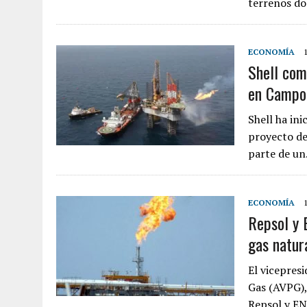
terrenos d
ECONOMÍA
Shell com
en Campo
Shell ha ini
proyecto de
parte de u
ECONOMÍA
Repsol y 
gas natur
El vicepres
Gas (AVPG),
Repsol y EN