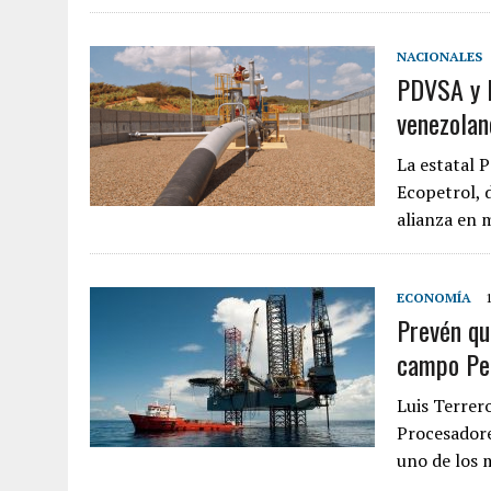
NACIONALES
PDVSA y E
venezolan
La estatal P
Ecopetrol, 
alianza en 
ECONOMÍA
Prevén qu
campo Per
Luis Terrer
Procesadore
uno de los 