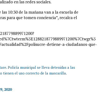
lizado en las redes sociales.
e las 10:30 de la mañana van a la escuela de
oras para que tomen conciencia”, recalca el
88218779889971200?
bed%7Ctwterm%5E1288218779889971200%7Ctwgr%5
ctualidad%2Fpolisucre-detiene-a-ciudadanos-que-
re. Policía municipal se lleva detenidas a las
tienen el uso correcto de la mascarilla.
29, 2020