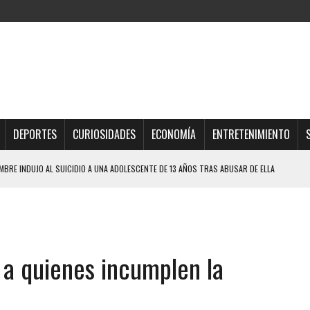
DEPORTES
CURIOSIDADES
ECONOMÍA
ENTRETENIMIENTO
BRE INDUJO AL SUICIDIO A UNA ADOLESCENTE DE 13 AÑOS TRAS ABUSAR DE ELLA
OMBRE Y SU FAMILIA TRAS LOS TERREMOTOS: CAYERON DESDE EL PISO NUEVE DEL
TRAS LA CASA SE INUNDABA
 a quienes incumplen la
URIÓ A MANOS DE VARIOS DE ELLOS EN MATURÍN
 DE CARACAS CON MÁS DE 20 PERSONAS ADENTRO
JOS, UNO PERDIÓ LA VIDA