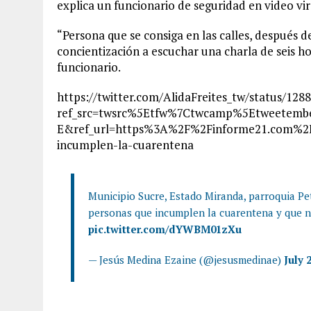
explica un funcionario de seguridad en video vira
“Persona que se consiga en las calles, después d
concientización a escuchar una charla de seis h
funcionario.
https://twitter.com/AlidaFreites_tw/status/12
ref_src=twsrc%5Etfw%7Ctwcamp%5Etweetem
E&ref_url=https%3A%2F%2Finforme21.com%2Fa
incumplen-la-cuarentena
Municipio Sucre, Estado Miranda, parroquia Peta
personas que incumplen la cuarentena y que no 
pic.twitter.com/dYWBM01zXu
— Jesús Medina Ezaine (@jesusmedinae)
July 