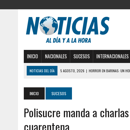
INICIO
NACIONALES
SUCESOS
INTERNACIONALES
NOTICIAS DEL DÍA
5 AGOSTO, 2026
|
HORROR EN BARINAS: UN HOM
3 AGOSTO, 2026
|
LA INCREÍBLE FORMA EN LA QUE SOBREVIVIÓ UN H
EDIFICIO PETUNIA
INICIO
SUCESOS
3 AGOSTO, 2026
|
YARACUY: INTENTÓ DESCONECTAR SU NEVERA MIEN
Polisucre manda a charlas
2 AGOSTO, 2026
|
AYUDABA A PERSONAS EN SITUACIÓN DE CALLE Y M
2 AGOSTO, 2026
|
COLAPSÓ TECHO DE UNA VIVIENDA EN EL CENTRO
cuarentena
2 AGOSTO, 2026
|
FALCÓN: MUJER ATACÓ CON UN CUCHILLO A SUS HI