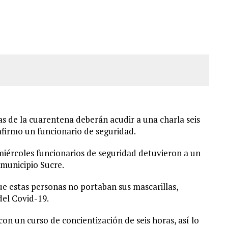
LLARON EL CUERPO DENTRO DE SU CASA
ER ACOSADA Y ABUSADA POR LA PAREJA DE SU ABUELA
 ADOLESCENTE VENEZOLANA EN REUNIÓN CON AMIGOS
AMIENTO DESENCADENÓ TRAGEDIA FAMILIAR
s de la cuarentena deberán acudir a una charla seis
 afirmo un funcionario de seguridad.
miércoles funcionarios de seguridad detuvieron a un
 municipio Sucre.
ue estas personas no portaban sus mascarillas,
del Covid-19.
n un curso de concientización de seis horas, así lo