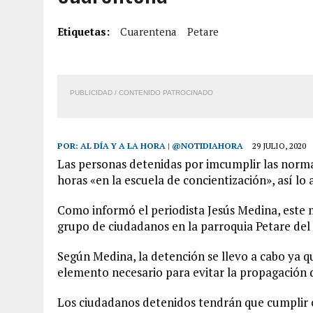
6 AGOSTO, 2026
|
MISTERIOSA MUERTE DE MODELO EN MONAGAS: HA
Etiquetas:
Cuarentena
Petare
6 AGOSTO, 2026
|
BARINAS: ADOLESCENTE SE QUITÓ LA VIDA TRAS S
6 AGOSTO, 2026
|
CONMOCIÓN EN COLORADO POR ASESINATO DE UNA
5 AGOSTO, 2026
|
PRESUNTO BROTE PSICÓTICO POR FALTA DE TRAT
PUBLICIDAD / CONTENIDO PATROCINADO
POR:
AL DÍA Y A LA HORA | @NOTIDIAHORA
29 JULIO, 2020
Las personas detenidas por imcumplir las norma
horas «en la escuela de concientización», así lo
Como informó el periodista Jesús Medina, este 
grupo de ciudadanos en la parroquia Petare del
Según Medina, la detención se llevo a cabo ya q
elemento necesario para evitar la propagación 
Los ciudadanos detenidos tendrán que cumplir co