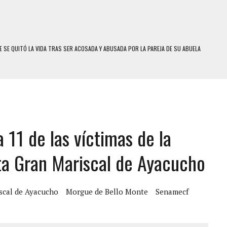
 SE QUITÓ LA VIDA TRAS SER ACOSADA Y ABUSADA POR LA PAREJA DE SU ABUELA
E UNA ADOLESCENTE VENEZOLANA EN REUNIÓN CON AMIGOS
 TRATAMIENTO DESENCADENÓ TRAGEDIA FAMILIAR
SUICIDIO A UNA ADOLESCENTE DE 13 AÑOS TRAS ABUSAR DE ELLA
 UN HOMBRE Y SU FAMILIA TRAS LOS TERREMOTOS: CAYERON DESDE EL PISO NUEVE DEL
a 11 de las víctimas de la
 MIENTRAS LA CASA SE INUNDABA
sta Gran Mariscal de Ayacucho
LE Y MURIÓ A MANOS DE VARIOS DE ELLOS EN MATURÍN
MO DÍA EN SECTORES VECINOS
scal de Ayacucho
Morgue de Bello Monte
Senamecf
S UÑAS BONITAS’ 42 DÍAS DESPUÉS DE LOS TERREMOTOS EN LA GUAIRA
S: HALLARON EL CUERPO DENTRO DE SU CASA