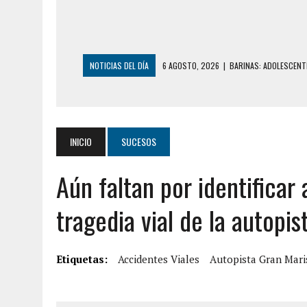
NOTICIAS DEL DÍA
6 AGOSTO, 2026
|
BARINAS: ADOLESCENTE
6 AGOSTO, 2026
|
CONMOCIÓN EN COLORADO POR ASESINATO D
5 AGOSTO, 2026
|
PRESUNTO BROTE PSICÓTICO POR FALTA DE
5 AGOSTO, 2026
|
HORROR EN BARINAS: UN HOMBRE INDUJO AL 
INICIO
SUCESOS
3 AGOSTO, 2026
|
LA INCREÍBLE FORMA EN LA QUE SOBREVIVIÓ
Aún faltan por identificar 
EDIFICIO PETUNIA
3 AGOSTO, 2026
|
YARACUY: INTENTÓ DESCONECTAR SU NEVERA
tragedia vial de la autopi
2 AGOSTO, 2026
|
AYUDABA A PERSONAS EN SITUACIÓN DE CAL
7 AGOSTO, 2026
|
YARACUY: ASESINARON DOS HOMBRES EL MIS
Etiquetas:
Accidentes Viales
Autopista Gran Mari
7 AGOSTO, 2026
|
LOCALIZARON CUERPO DE ‘LA SEÑORA DE LA
6 AGOSTO, 2026
|
MISTERIOSA MUERTE DE MODELO EN MONAGA