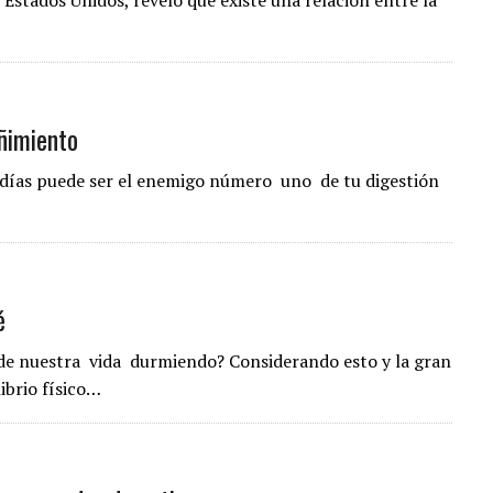
 Estados Unidos, reveló que existe una relación entre la
ñimiento
s días puede ser el enemigo número uno de tu digestión
é
de nuestra vida durmiendo? Considerando esto y la gran
ibrio físico…