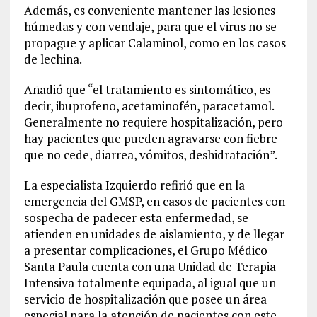
Además, es conveniente
mantener las lesiones
húmedas y con vendaje
,
para que el virus no se
propague
y aplicar Calaminol, como en los casos
de lechina.
Añadió que “e
l tratamiento es sintomático, es
decir, ibuprofeno,
acetaminofén
, paracetamol.
Generalmente no requiere hospitalización, pero
hay pacientes que pueden agravarse con fiebre
que no cede, diarrea, vómitos, deshidratación”
.
La especialista Izquierdo refirió que en la
emergencia del GMSP
, en casos de pacientes con
sospecha de padecer esta enfermedad, se
atienden en unidades de aislamiento, y de llegar
a presentar
complicaciones, el G
rupo Médico
S
anta
P
aula
cuenta con
una
Unidad de Terapia
Intensiva
totalmente equipada,
al igual que
un
servicio de
hospitalización que posee
un área
e
special para la atención
de
pacientes con este