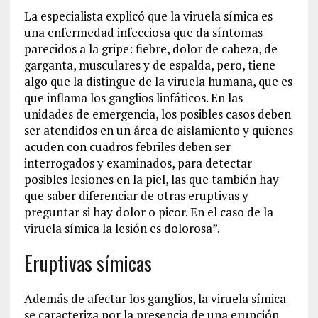
La especialista explicó que la viruela símica es
una enfermedad infecciosa
que da síntomas
parecidos a la gripe: fiebre, dolor de cabeza, de
garganta, musculares y de espalda
, p
ero
,
tiene
algo que l
a
distingue
de la viruela humana,
que es
que inflama los ganglios linfáticos
.
En las
unidades de emergencia, l
os posibles casos
deben
ser
atendidos en un área de aislamiento y quienes
acuden con cuadros febriles
deben ser
interrogados y examinados
,
para detectar
posibles lesiones en la piel
,
las
que también hay
que saber diferenciar de otras eruptivas y
preguntar si hay dolor o picor
. En
el caso de la
viruela símica
la lesión es dolorosa
”
.
Eruptivas
símica
s
Además de afectar los ganglios, l
a
viruela símica
se caracteriza por
la
presencia de una erupción