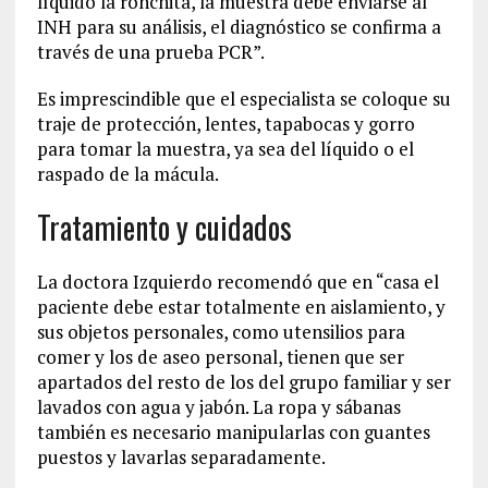
líquido
la ronchita,
la muestra debe enviarse al
I
NH
para su análisis
, el diagnóstico se confirma a
través de una prueba PCR
”
.
Es imprescindible que e
l especialista
se coloque
su
traje de protección
,
lentes, tapabocas y gorro
para tomar la
muestra, ya sea del líquido o el
raspado de la mácul
a.
Tratamiento
y cuidados
La doctora Izquierdo recomendó que en “casa
el
paciente debe estar totalmente en aislamiento
,
y
sus objetos personales, como utensilios para
comer y los de aseo personal
,
tienen que ser
apartados del resto d
e los del
grupo familiar y ser
lavado
s con agua y jabón. La ropa y sábanas
también es necesario manipularlas
con guantes
puestos
y lavarlas separadamente.