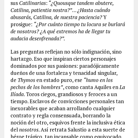
sus
Catilinarias
:
“¿Quousque tandem abutere,
Catilina, patientia nostra?”
…
¿Hasta cuándo
abusarás, Catilina, de nuestra paciencia?
Y
prosigue:
“¿Por cuánto tiempo tu locura se burlará
de nosotros? ¿A qué extremos ha de llegar tu
audacia desenfrenada?”.
Las preguntas reflejan no sólo indignación, sino
hartazgo. Eso que inspiran ciertos personajes
dominados por sus pasiones: paradójicamente
dueños de una fortaleza y tenacidad singular,
de
Thymos
en estado puro, ese
“humo en los
pechos de los hombres”
, como canta Aquiles en
La
Ilíada
. Toros ciegos, grandiosos y feroces a un
tiempo. Esclavos de convicciones personales tan
inexorables que acaban arrollando cualquier
contrato y regla consensuada, borrando la
noción del otro, esquivos frente la inclusiva ética
del
nosotros
. Así retrata Salustio a esta suerte de
héroe trágico, tan incansable como equivocado,