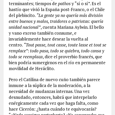
terminantes; tiempos de
pathos
y “sí o sí”. Es el
hastío que vivió la España post-Franco, o el Chile
del plebiscito.
“La gente ya no quería más división
entre buenos y malos, traidores o patriotas: quería
unidad nacional”
, cuenta Mariana Aylwin. El bello
y vano exceso también consume, e
invariablemente hace desear la vuelta al
centro.
“Tout passe, tout casse, toute lasse et tout se
remplace”
:
todo pasa, todo se quiebra, todo cansa y
todo se reemplaza
, dice el proverbio francés, que
bien podría sumergirnos en el río en permanente
movilidad de Heráclito.
Pero el Catilina de nuevo cuño también parece
inmune a la súplica de la moderación, a la
necesidad de mudanzas internas. Una vez
desnudado, entonces, habrá que interpelarlo
enérgicamente cada vez que haga falta, como
hace Cicerón: ¿hasta cuándo te equivocarás?
“
¿Nada consigue perturbarte? ¿No comprendes que