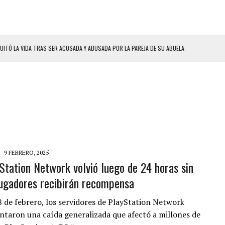
UITÓ LA VIDA TRAS SER ACOSADA Y ABUSADA POR LA PAREJA DE SU ABUELA
 ADOLESCENTE VENEZOLANA EN REUNIÓN CON AMIGOS
AMIENTO DESENCADENÓ TRAGEDIA FAMILIAR
DIO A UNA ADOLESCENTE DE 13 AÑOS TRAS ABUSAR DE ELLA
OMBRE Y SU FAMILIA TRAS LOS TERREMOTOS: CAYERON DESDE EL PISO NUEVE DEL
CIAL DE CHACAO
9 FEBRERO, 2025
Station Network volvió luego de 24 horas sin
ERIDAS A SU PRIMA Y A OTRO FAMILIAR EN BOLÍVAR
 jugadores recibirán recompensa
A EN SECTORES VECINOS
S BONITAS’ 42 DÍAS DESPUÉS DE LOS TERREMOTOS EN LA GUAIRA
8 de febrero, los servidores de PlayStation Network
ntaron una caída generalizada que afectó a millones de
LLARON EL CUERPO DENTRO DE SU CASA