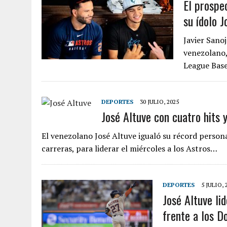
El prospe
su ídolo J
Javier Sano
venezolano,
League Bas
DEPORTES
30 JULIO, 2025
José Altuve con cuatro hits 
El venezolano José Altuve igualó su récord person
carreras, para liderar el miércoles a los Astros…
DEPORTES
5 JULIO, 
José Altuve li
frente a los D