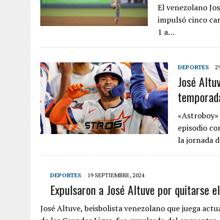
El venezolano Jos
impulsó cinco car
1 a…
DEPORTES
2
José Altu
temporada
«Astroboy» 
episodio co
la jornada 
DEPORTES
19 SEPTIEMBRE, 2024
Expulsaron a José Altuve por quitarse e
José Altuve, beisbolista venezolano que juega ac