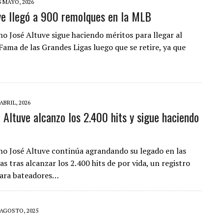
5 MAYO, 2026
ve llegó a 900 remolques en la MLB
OMBRE Y SU FAMILIA TRAS LOS TERREMOTOS: CAYERON DESDE EL PISO NUEVE DEL
no José Altuve sigue haciendo méritos para llegar al
TRAS LA CASA SE INUNDABA
Fama de las Grandes Ligas luego que se retire, ya que
URIÓ A MANOS DE VARIOS DE ELLOS EN MATURÍN
 ABRIL, 2026
 Altuve alcanzo los 2.400 hits y sigue haciendo
no José Altuve continúa agrandando su legado en las
s tras alcanzar los 2.400 hits de por vida, un registro
para bateadores…
 AGOSTO, 2025