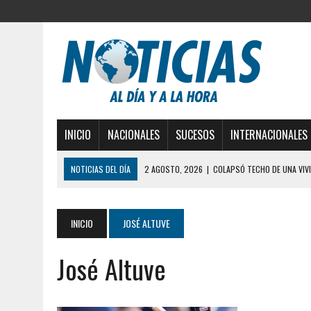
INICIO
NACIONALES
SUCESOS
INTERNACIONALES
NOTICIAS DEL DÍA
2 AGOSTO, 2026
|
COLAPSÓ TECHO DE UNA VIV
2 AGOSTO, 2026
|
FALCÓN: MUJER ATACÓ CON UN CUCHILLO A SUS HI
6 AGOSTO, 2026
|
MISTERIOSA MUERTE DE MODELO EN MONAGAS: HA
INICIO
JOSÉ ALTUVE
6 AGOSTO, 2026
|
BARINAS: ADOLESCENTE SE QUITÓ LA VIDA TRAS S
José Altuve
6 AGOSTO, 2026
|
CONMOCIÓN EN COLORADO POR ASESINATO DE UNA
5 AGOSTO, 2026
|
PRESUNTO BROTE PSICÓTICO POR FALTA DE TRAT
5 AGOSTO, 2026
|
HORROR EN BARINAS: UN HOMBRE INDUJO AL SUICI