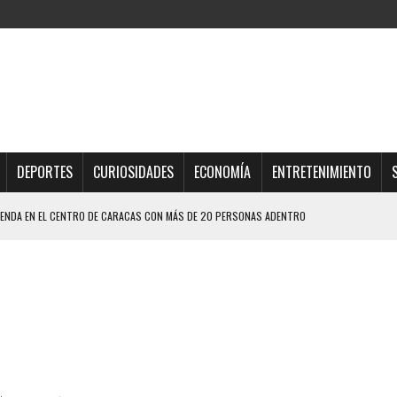
DEPORTES
CURIOSIDADES
ECONOMÍA
ENTRETENIMIENTO
IENDA EN EL CENTRO DE CARACAS CON MÁS DE 20 PERSONAS ADENTRO
JOS, UNO PERDIÓ LA VIDA
LLARON EL CUERPO DENTRO DE SU CASA
ER ACOSADA Y ABUSADA POR LA PAREJA DE SU ABUELA
 ADOLESCENTE VENEZOLANA EN REUNIÓN CON AMIGOS
AMIENTO DESENCADENÓ TRAGEDIA FAMILIAR
DIO A UNA ADOLESCENTE DE 13 AÑOS TRAS ABUSAR DE ELLA