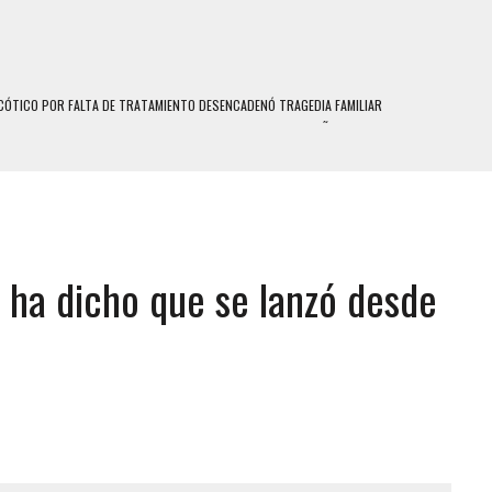
N HOMBRE INDUJO AL SUICIDIO A UNA ADOLESCENTE DE 13 AÑOS TRAS ABUSAR DE ELLA
 UN HOMBRE Y SU FAMILIA TRAS LOS TERREMOTOS: CAYERON DESDE EL PISO NUEVE DEL
 MIENTRAS LA CASA SE INUNDABA
LE Y MURIÓ A MANOS DE VARIOS DE ELLOS EN MATURÍN
 ha dicho que se lanzó desde
ENTRO DE CARACAS CON MÁS DE 20 PERSONAS ADENTRO
US HIJOS, UNO PERDIÓ LA VIDA
S: HALLARON EL CUERPO DENTRO DE SU CASA
RAS SER ACOSADA Y ABUSADA POR LA PAREJA DE SU ABUELA
E UNA ADOLESCENTE VENEZOLANA EN REUNIÓN CON AMIGOS
 TRATAMIENTO DESENCADENÓ TRAGEDIA FAMILIAR