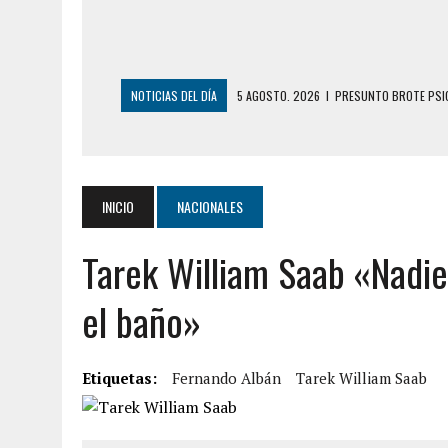
NOTICIAS DEL DÍA
5 AGOSTO, 2026
|
HORROR EN BARINAS: U
3 AGOSTO, 2026
|
LA INCREÍBLE FORMA EN LA QUE SOBREVIVIÓ
EDIFICIO PETUNIA
3 AGOSTO, 2026
|
YARACUY: INTENTÓ DESCONECTAR SU NEVERA
INICIO
NACIONALES
2 AGOSTO, 2026
|
AYUDABA A PERSONAS EN SITUACIÓN DE CAL
Tarek William Saab «Nadie
2 AGOSTO, 2026
|
COLAPSÓ TECHO DE UNA VIVIENDA EN EL C
2 AGOSTO, 2026
|
FALCÓN: MUJER ATACÓ CON UN CUCHILLO A S
el baño»
6 AGOSTO, 2026
|
MISTERIOSA MUERTE DE MODELO EN MONAGA
6 AGOSTO, 2026
|
BARINAS: ADOLESCENTE SE QUITÓ LA VIDA T
Etiquetas:
Fernando Albán
Tarek William Saab
6 AGOSTO, 2026
|
CONMOCIÓN EN COLORADO POR ASESINATO D
5 AGOSTO, 2026
|
PRESUNTO BROTE PSICÓTICO POR FALTA DE