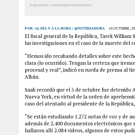
PUBLICIDAD / CONTENIDO PATROCINADO
POR:
AL DÍA Y A LA HORA | @NOTIDIAHORA
10 OCTUBRE, 20
El fiscal general de la República, Tarek William 
las investigaciones en el caso de la muerte del 
“Hemos ido recabando detalles sobre este hech
clara (lo ocurrido). Tengan la certeza que iremo
procesal y real”, indicó en rueda de prensa al t
Albán.
Saab recordó que el 5 de octubre fue detenido A
Nueva York, en virtud de la orden de aprehensió
caso del atentado al presidente de la República
“Se están estudiando 1.272 notas de voz y de a
además de 2.400 documentos electrónicos que re
hallaron allí 2.084 videos, algunos de estos pu