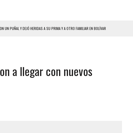
ON UN PUÑAL Y DEJÓ HERIDAS A SU PRIMA Y A OTRO FAMILIAR EN BOLÍVAR
A EN SECTORES VECINOS
S BONITAS’ 42 DÍAS DESPUÉS DE LOS TERREMOTOS EN LA GUAIRA
LLARON EL CUERPO DENTRO DE SU CASA
on a llegar con nuevos
ER ACOSADA Y ABUSADA POR LA PAREJA DE SU ABUELA
 ADOLESCENTE VENEZOLANA EN REUNIÓN CON AMIGOS
AMIENTO DESENCADENÓ TRAGEDIA FAMILIAR
DIO A UNA ADOLESCENTE DE 13 AÑOS TRAS ABUSAR DE ELLA
 GRAN MAGNITUD EN ZONA INDUSTRIAL DE EL LLANITO
CIAL DE CHACAO