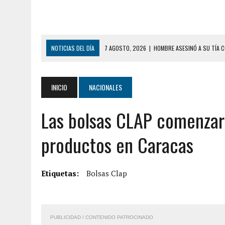
NOTICIAS DEL DÍA
7 AGOSTO, 2026
|
HOMBRE ASESINÓ A SU TÍA C
7 AGOSTO, 2026
|
YARACUY: ASESINARON DOS HOMBRES EL MISMO DÍ
7 AGOSTO, 2026
|
LOCALIZARON CUERPO DE ‘LA SEÑORA DE LAS UÑA
INICIO
NACIONALES
6 AGOSTO, 2026
|
MISTERIOSA MUERTE DE MODELO EN MONAGAS: HA
Las bolsas CLAP comenzar
6 AGOSTO, 2026
|
BARINAS: ADOLESCENTE SE QUITÓ LA VIDA TRAS S
6 AGOSTO, 2026
|
CONMOCIÓN EN COLORADO POR ASESINATO DE UNA
productos en Caracas
5 AGOSTO, 2026
|
PRESUNTO BROTE PSICÓTICO POR FALTA DE TRAT
5 AGOSTO, 2026
|
HORROR EN BARINAS: UN HOMBRE INDUJO AL SUICI
Etiquetas:
Bolsas Clap
8 AGOSTO, 2026
|
BOMBEROS DE CARACAS COMBATIERON INCENDIO DE
7 AGOSTO, 2026
|
FUGA DE GAS GENERÓ EXPLOSIÓN EN LOCAL COMER
PUBLICIDAD / CONTENIDO PATROCINADO