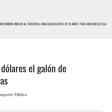
N HOMBRE INDUJO AL SUICIDIO A UNA ADOLESCENTE DE 13 AÑOS TRAS ABUSAR DE ELLA
 UN HOMBRE Y SU FAMILIA TRAS LOS TERREMOTOS: CAYERON DESDE EL PISO NUEVE DEL
 MIENTRAS LA CASA SE INUNDABA
LE Y MURIÓ A MANOS DE VARIOS DE ELLOS EN MATURÍN
dólares el galón de
ENTRO DE CARACAS CON MÁS DE 20 PERSONAS ADENTRO
US HIJOS, UNO PERDIÓ LA VIDA
tas
S: HALLARON EL CUERPO DENTRO DE SU CASA
RAS SER ACOSADA Y ABUSADA POR LA PAREJA DE SU ABUELA
nsporte Público
E UNA ADOLESCENTE VENEZOLANA EN REUNIÓN CON AMIGOS
 TRATAMIENTO DESENCADENÓ TRAGEDIA FAMILIAR