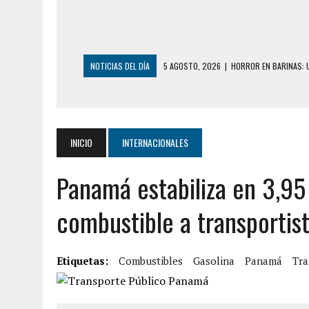
NOTICIAS DEL DÍA
5 AGOSTO, 2026
|
HORROR EN BARINAS: U
3 AGOSTO, 2026
|
LA INCREÍBLE FORMA EN LA QUE SOBREVIVIÓ
EDIFICIO PETUNIA
3 AGOSTO, 2026
|
YARACUY: INTENTÓ DESCONECTAR SU NEVERA
INICIO
INTERNACIONALES
2 AGOSTO, 2026
|
AYUDABA A PERSONAS EN SITUACIÓN DE CAL
Panamá estabiliza en 3,95 
2 AGOSTO, 2026
|
COLAPSÓ TECHO DE UNA VIVIENDA EN EL C
2 AGOSTO, 2026
|
FALCÓN: MUJER ATACÓ CON UN CUCHILLO A S
combustible a transportis
6 AGOSTO, 2026
|
MISTERIOSA MUERTE DE MODELO EN MONAGA
6 AGOSTO, 2026
|
BARINAS: ADOLESCENTE SE QUITÓ LA VIDA T
Etiquetas:
Combustibles
Gasolina
Panamá
Tra
6 AGOSTO, 2026
|
CONMOCIÓN EN COLORADO POR ASESINATO D
5 AGOSTO, 2026
|
PRESUNTO BROTE PSICÓTICO POR FALTA DE