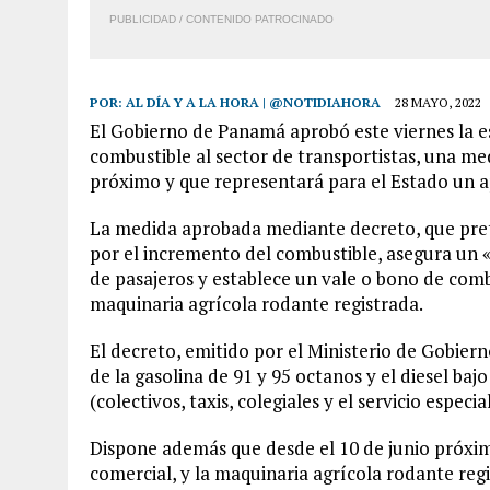
PUBLICIDAD / CONTENIDO PATROCINADO
POR:
AL DÍA Y A LA HORA | @NOTIDIAHORA
28 MAYO, 2022
El Gobierno de Panamá aprobó este viernes la est
combustible al sector de transportistas, una med
próximo y que representará para el Estado un a
La medida aprobada mediante decreto, que pret
por el incremento del combustible, asegura un «p
de pasajeros y establece un vale o bono de combu
maquinaria agrícola rodante registrada.
El decreto, emitido por el Ministerio de Gobierno,
de la gasolina de 91 y 95 octanos y el diesel baj
(colectivos, taxis, colegiales y el servicio especi
Dispone además que desde el 10 de junio próxim
comercial, y la maquinaria agrícola rodante reg