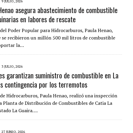
9 JULIO, 2026
Henao asegura abastecimiento de combustible
AMIENTO DESENCADENÓ TRAGEDIA FAMILIAR
inarias en labores de rescate
DIO A UNA ADOLESCENTE DE 13 AÑOS TRAS ABUSAR DE ELLA
OMBRE Y SU FAMILIA TRAS LOS TERREMOTOS: CAYERON DESDE EL PISO NUEVE DEL
 del Poder Popular para Hidrocarburos, Paula Henao,
 se recibieron un millón 500 mil litros de combustible
oportar la…
3 JULIO, 2026
es garantizan suministro de combustible en La
as contingencia por los terremotos
 de Hidrocarburos, Paula Henao, realizó una inspección
la Planta de Distribución de Combustibles de Catia La
estado La Guaira….
27 JUNIO, 2026