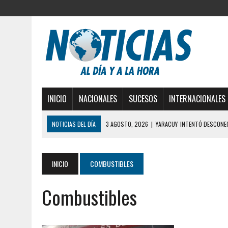
INICIO
NACIONALES
SUCESOS
INTERNACIONALES
NOTICIAS DEL DÍA
3 AGOSTO, 2026
|
YARACUY: INTENTÓ DESCONE
2 AGOSTO, 2026
|
AYUDABA A PERSONAS EN SITUACIÓN DE CALLE Y M
2 AGOSTO, 2026
|
COLAPSÓ TECHO DE UNA VIVIENDA EN EL CENTRO
INICIO
COMBUSTIBLES
2 AGOSTO, 2026
|
FALCÓN: MUJER ATACÓ CON UN CUCHILLO A SUS HI
Combustibles
2 AGOSTO, 2026
|
CONMOCIÓN EN CHILE POR BRUTAL CRIMEN CONTR
1 AGOSTO, 2026
|
UN MUERTO Y 5 HERIDOS SALDO DE COLISIÓN MÚLT
31 JULIO, 2026
|
ASESINARON A ADOLESCENTE VENEZOLANO DE 15 AÑOS