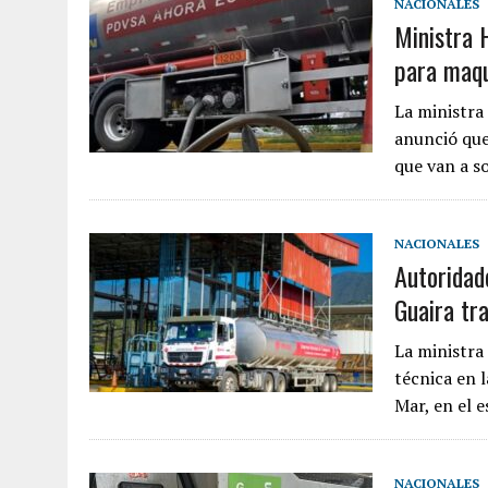
NACIONALES
Ministra 
5 AGOSTO, 2026
|
PRESUNTO BROTE PSICÓTICO POR FALTA DE TRAT
para maqu
5 AGOSTO, 2026
|
HORROR EN BARINAS: UN HOMBRE INDUJO AL SUICI
3 AGOSTO, 2026
|
LA INCREÍBLE FORMA EN LA QUE SOBREVIVIÓ UN H
La ministra
anunció que
EDIFICIO PETUNIA
que van a s
NACIONALES
Autoridad
Guaira tr
La ministra
técnica en 
Mar, en el 
NACIONALES