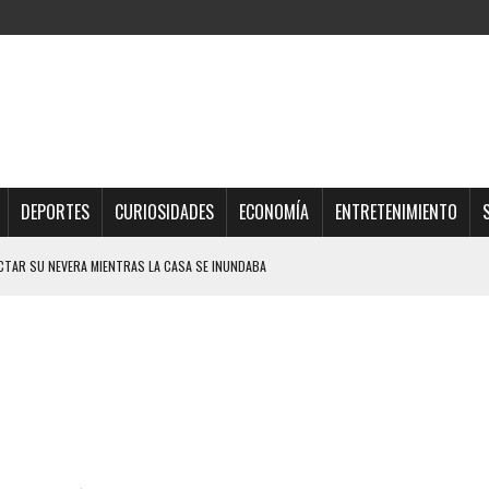
DEPORTES
CURIOSIDADES
ECONOMÍA
ENTRETENIMIENTO
CTAR SU NEVERA MIENTRAS LA CASA SE INUNDABA
URIÓ A MANOS DE VARIOS DE ELLOS EN MATURÍN
 DE CARACAS CON MÁS DE 20 PERSONAS ADENTRO
JOS, UNO PERDIÓ LA VIDA
A ADOLESCENTE VENEZOLANO: AUTOR MATERIAL SE MANTIENE EN FUGA
IPLE EN LA AUTOPISTA VALLE-COCHE
 EN LICEO DE CHILE: SUS COMPAÑEROS LO ESPERARON EN LA SALIDA