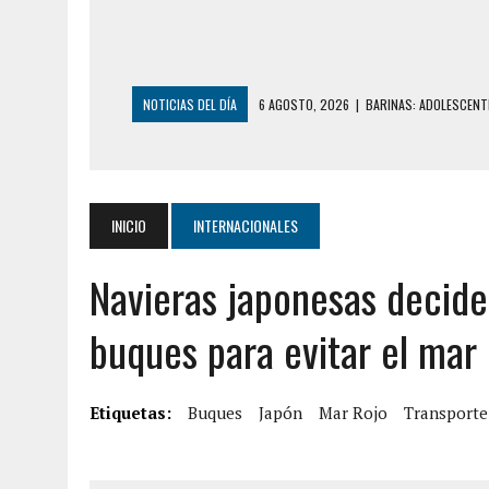
NOTICIAS DEL DÍA
6 AGOSTO, 2026
|
BARINAS: ADOLESCENTE
6 AGOSTO, 2026
|
CONMOCIÓN EN COLORADO POR ASESINATO D
5 AGOSTO, 2026
|
PRESUNTO BROTE PSICÓTICO POR FALTA DE
5 AGOSTO, 2026
|
HORROR EN BARINAS: UN HOMBRE INDUJO AL 
INICIO
INTERNACIONALES
3 AGOSTO, 2026
|
LA INCREÍBLE FORMA EN LA QUE SOBREVIVIÓ
Navieras japonesas decide
EDIFICIO PETUNIA
7 AGOSTO, 2026
|
FUGA DE GAS GENERÓ EXPLOSIÓN EN LOCAL 
buques para evitar el mar
7 AGOSTO, 2026
|
HOMBRE ASESINÓ A SU TÍA CON UN PUÑAL Y 
7 AGOSTO, 2026
|
YARACUY: ASESINARON DOS HOMBRES EL MIS
Etiquetas:
Buques
Japón
Mar Rojo
Transporte
7 AGOSTO, 2026
|
LOCALIZARON CUERPO DE ‘LA SEÑORA DE LA
6 AGOSTO, 2026
|
MISTERIOSA MUERTE DE MODELO EN MONAGA