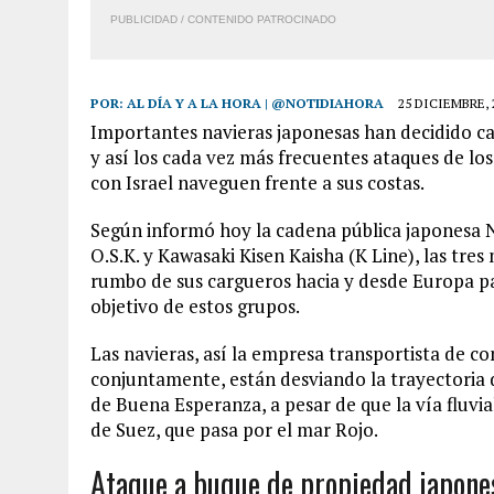
PUBLICIDAD / CONTENIDO PATROCINADO
POR:
AL DÍA Y A LA HORA | @NOTIDIAHORA
25 DICIEMBRE, 
Importantes navieras japonesas han decidido cam
y así los cada vez más frecuentes ataques de lo
con Israel naveguen frente a sus costas.
Según informó hoy la cadena pública japonesa 
O.S.K. y Kawasaki Kisen Kaisha (K Line), las tre
rumbo de sus cargueros hacia y desde Europa par
objetivo de estos grupos.
Las navieras, así la empresa transportista de 
conjuntamente, están desviando la trayectoria 
de Buena Esperanza, a pesar de que la vía fluvi
de Suez, que pasa por el mar Rojo.
Ataque a buque de propiedad japone