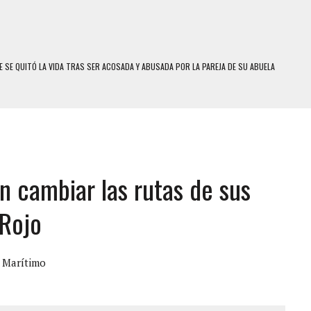
 SE QUITÓ LA VIDA TRAS SER ACOSADA Y ABUSADA POR LA PAREJA DE SU ABUELA
E UNA ADOLESCENTE VENEZOLANA EN REUNIÓN CON AMIGOS
 TRATAMIENTO DESENCADENÓ TRAGEDIA FAMILIAR
SUICIDIO A UNA ADOLESCENTE DE 13 AÑOS TRAS ABUSAR DE ELLA
 UN HOMBRE Y SU FAMILIA TRAS LOS TERREMOTOS: CAYERON DESDE EL PISO NUEVE DEL
n cambiar las rutas de sus
COMERCIAL DE CHACAO
 Rojo
DEJÓ HERIDAS A SU PRIMA Y A OTRO FAMILIAR EN BOLÍVAR
MO DÍA EN SECTORES VECINOS
 Marítimo
S UÑAS BONITAS’ 42 DÍAS DESPUÉS DE LOS TERREMOTOS EN LA GUAIRA
S: HALLARON EL CUERPO DENTRO DE SU CASA