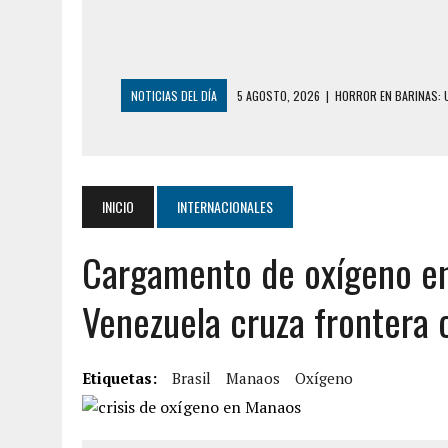
NOTICIAS DEL DÍA
5 AGOSTO, 2026
|
HORROR EN BARINAS: U
3 AGOSTO, 2026
|
LA INCREÍBLE FORMA EN LA QUE SOBREVIVIÓ
EDIFICIO PETUNIA
3 AGOSTO, 2026
|
YARACUY: INTENTÓ DESCONECTAR SU NEVERA
INICIO
INTERNACIONALES
2 AGOSTO, 2026
|
AYUDABA A PERSONAS EN SITUACIÓN DE CAL
Cargamento de oxígeno e
2 AGOSTO, 2026
|
COLAPSÓ TECHO DE UNA VIVIENDA EN EL C
2 AGOSTO, 2026
|
FALCÓN: MUJER ATACÓ CON UN CUCHILLO A S
Venezuela cruza frontera 
2 AGOSTO, 2026
|
CONMOCIÓN EN CHILE POR BRUTAL CRIMEN 
1 AGOSTO, 2026
|
UN MUERTO Y 5 HERIDOS SALDO DE COLISIÓN
Etiquetas:
Brasil
Manaos
Oxígeno
6 AGOSTO, 2026
|
CONMOCIÓN EN COLORADO POR ASESINATO D
5 AGOSTO, 2026
|
PRESUNTO BROTE PSICÓTICO POR FALTA DE