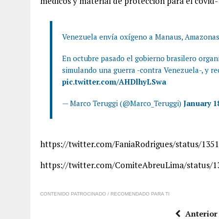
médicos y material de protección para el covid-
Venezuela envía oxígeno a Manaus, Amazonas, en
En octubre pasado el gobierno brasilero organi
simulando una guerra -contra Venezuela-, y rec
pic.twitter.com/AHDlhyLSwa
— Marco Teruggi (@Marco_Teruggi)
January 1
https://twitter.com/FaniaRodrigues/status/13
https://twitter.com/ComiteAbreuLima/status/
CONTENIDO PATROCINADO / RECOMENDADO PARA TI
Anterior