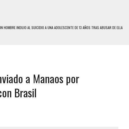
N HOMBRE INDUJO AL SUICIDIO A UNA ADOLESCENTE DE 13 AÑOS TRAS ABUSAR DE ELLA
 UN HOMBRE Y SU FAMILIA TRAS LOS TERREMOTOS: CAYERON DESDE EL PISO NUEVE DEL
 MIENTRAS LA CASA SE INUNDABA
LE Y MURIÓ A MANOS DE VARIOS DE ELLOS EN MATURÍN
nviado a Manaos por
ENTRO DE CARACAS CON MÁS DE 20 PERSONAS ADENTRO
US HIJOS, UNO PERDIÓ LA VIDA
con Brasil
CONTRA ADOLESCENTE VENEZOLANO: AUTOR MATERIAL SE MANTIENE EN FUGA
 MÚLTIPLE EN LA AUTOPISTA VALLE-COCHE
E UNA ADOLESCENTE VENEZOLANA EN REUNIÓN CON AMIGOS
 TRATAMIENTO DESENCADENÓ TRAGEDIA FAMILIAR