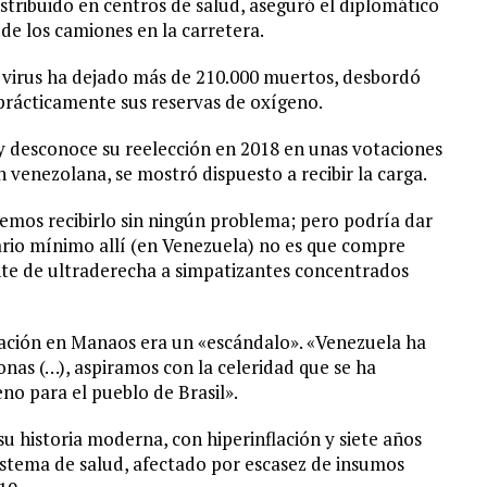
stribuido en centros de salud, aseguró el diplomático
 de los camiones en la carretera.
l virus ha dejado más de 210.000 muertos, desbordó
prácticamente sus reservas de oxígeno.
 y desconoce su reelección en 2018 en unas votaciones
venezolana, se mostró dispuesto a recibir la carga.
emos recibirlo sin ningún problema; pero podría dar
ario mínimo allí (en Venezuela) no es que compre
nante de ultraderecha a simpatizantes concentrados
uación en Manaos era un «escándalo». «Venezuela ha
nas (…), aspiramos con la celeridad que se ha
no para el pueblo de Brasil».
u historia moderna, con hiperinflación y siete años
istema de salud, afectado por escasez de insumos