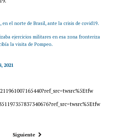
19.
 el norte de Brasil, ante la crisis de covid19.
zaba ejercicios militares en esa zona fronteriza
ibía la visita de Pompeo.
8, 2021
51211961007165440?ref_src=twsrc%5Etfw
1351197357837340676?ref_src=twsrc%5Etfw
Siguiente