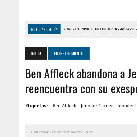
NOTICIAS DEL DÍA
7 AGOSTO, 2026
|
HOMBRE ASESINÓ A SU TÍA C
7 AGOSTO, 2026
|
YARACUY: ASESINARON DOS HOMBRES EL MISMO DÍ
7 AGOSTO, 2026
|
LOCALIZARON CUERPO DE ‘LA SEÑORA DE LAS UÑA
INICIO
ENTRETENIMIENTO
6 AGOSTO, 2026
|
MISTERIOSA MUERTE DE MODELO EN MONAGAS: HA
Ben Affleck abandona a Je
6 AGOSTO, 2026
|
BARINAS: ADOLESCENTE SE QUITÓ LA VIDA TRAS S
6 AGOSTO, 2026
|
CONMOCIÓN EN COLORADO POR ASESINATO DE UNA
reencuentra con su exesp
5 AGOSTO, 2026
|
PRESUNTO BROTE PSICÓTICO POR FALTA DE TRAT
9 AGOSTO, 2026
|
FALLECIÓ FUNCIONARIO DE LA PNB DURANTE ENFR
Etiquetas:
Ben Affleck
Jennifer Garner
Jennifer
8 AGOSTO, 2026
|
BOMBEROS DE CARACAS COMBATIERON INCENDIO DE
7 AGOSTO, 2026
|
FUGA DE GAS GENERÓ EXPLOSIÓN EN LOCAL COMER
PUBLICIDAD / CONTENIDO PATROCINADO