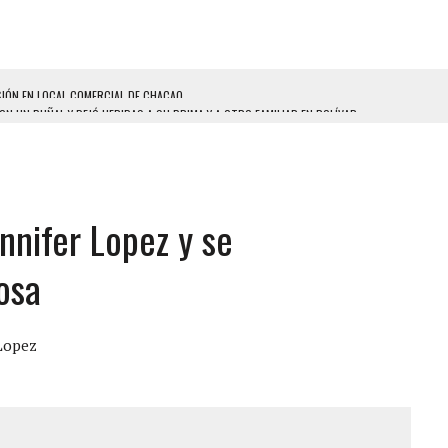
ON UN PUÑAL Y DEJÓ HERIDAS A SU PRIMA Y A OTRO FAMILIAR EN BOLÍVAR
A EN SECTORES VECINOS
S BONITAS’ 42 DÍAS DESPUÉS DE LOS TERREMOTOS EN LA GUAIRA
LLARON EL CUERPO DENTRO DE SU CASA
nnifer Lopez y se
ER ACOSADA Y ABUSADA POR LA PAREJA DE SU ABUELA
 ADOLESCENTE VENEZOLANA EN REUNIÓN CON AMIGOS
osa
AMIENTO DESENCADENÓ TRAGEDIA FAMILIAR
ENTAMIENTO EN EL VALLE: HAY CUATRO PRESUNTOS DELINCUENTES ABATIDOS
 Lopez
 GRAN MAGNITUD EN ZONA INDUSTRIAL DE EL LLANITO
CIAL DE CHACAO