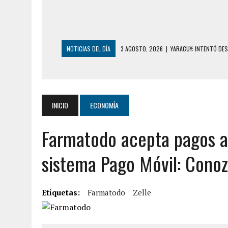
NOTICIAS DEL DÍA
3 AGOSTO, 2026
|
YARACUY: INTENTÓ DE
2 AGOSTO, 2026
|
AYUDABA A PERSONAS EN SITUACIÓN DE CAL
2 AGOSTO, 2026
|
COLAPSÓ TECHO DE UNA VIVIENDA EN EL C
2 AGOSTO, 2026
|
FALCÓN: MUJER ATACÓ CON UN CUCHILLO A S
INICIO
ECONOMÍA
6 AGOSTO, 2026
|
MISTERIOSA MUERTE DE MODELO EN MONAGA
Farmatodo acepta pagos a 
6 AGOSTO, 2026
|
BARINAS: ADOLESCENTE SE QUITÓ LA VIDA T
6 AGOSTO, 2026
|
CONMOCIÓN EN COLORADO POR ASESINATO D
sistema Pago Móvil: Conoz
5 AGOSTO, 2026
|
PRESUNTO BROTE PSICÓTICO POR FALTA DE
5 AGOSTO, 2026
|
HORROR EN BARINAS: UN HOMBRE INDUJO AL 
Etiquetas:
Farmatodo
Zelle
3 AGOSTO, 2026
|
LA INCREÍBLE FORMA EN LA QUE SOBREVIVIÓ
EDIFICIO PETUNIA