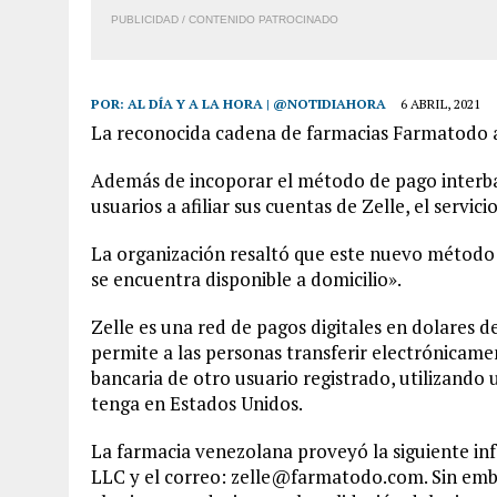
PUBLICIDAD / CONTENIDO PATROCINADO
POR:
AL DÍA Y A LA HORA | @NOTIDIAHORA
6 ABRIL, 2021
La reconocida cadena de farmacias Farmatodo a
Además de incoporar el método de pago interba
usuarios a afiliar sus cuentas de Zelle, el servic
La organización resaltó que este nuevo método 
se encuentra disponible a domicilio».
Zelle es una red de pagos digitales en dolares d
permite a las personas transferir electrónicame
bancaria de otro usuario registrado, utilizando u
tenga en Estados Unidos.
La farmacia venezolana proveyó la siguiente inf
LLC y el correo:
zelle@farmatodo.com
. Sin em