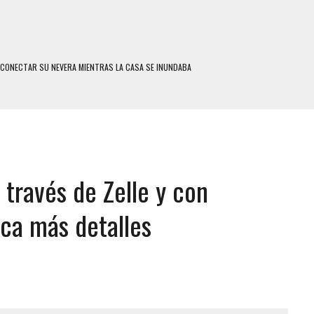
SCONECTAR SU NEVERA MIENTRAS LA CASA SE INUNDABA
LE Y MURIÓ A MANOS DE VARIOS DE ELLOS EN MATURÍN
ENTRO DE CARACAS CON MÁS DE 20 PERSONAS ADENTRO
US HIJOS, UNO PERDIÓ LA VIDA
S: HALLARON EL CUERPO DENTRO DE SU CASA
través de Zelle y con
RAS SER ACOSADA Y ABUSADA POR LA PAREJA DE SU ABUELA
E UNA ADOLESCENTE VENEZOLANA EN REUNIÓN CON AMIGOS
ca más detalles
 TRATAMIENTO DESENCADENÓ TRAGEDIA FAMILIAR
SUICIDIO A UNA ADOLESCENTE DE 13 AÑOS TRAS ABUSAR DE ELLA
 UN HOMBRE Y SU FAMILIA TRAS LOS TERREMOTOS: CAYERON DESDE EL PISO NUEVE DEL