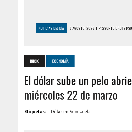
NOTICIAS DEL DÍA
5 AGOSTO, 2026
|
PRESUNTO BROTE PSIC
5 AGOSTO, 2026
|
HORROR EN BARINAS: UN HOMBRE INDUJO AL 
3 AGOSTO, 2026
|
LA INCREÍBLE FORMA EN LA QUE SOBREVIVIÓ
EDIFICIO PETUNIA
INICIO
ECONOMÍA
3 AGOSTO, 2026
|
YARACUY: INTENTÓ DESCONECTAR SU NEVERA
El dólar sube un pelo abr
2 AGOSTO, 2026
|
AYUDABA A PERSONAS EN SITUACIÓN DE CAL
2 AGOSTO, 2026
|
COLAPSÓ TECHO DE UNA VIVIENDA EN EL C
miércoles 22 de marzo
2 AGOSTO, 2026
|
FALCÓN: MUJER ATACÓ CON UN CUCHILLO A S
6 AGOSTO, 2026
|
MISTERIOSA MUERTE DE MODELO EN MONAGA
Etiquetas:
Dólar en Venezuela
6 AGOSTO, 2026
|
BARINAS: ADOLESCENTE SE QUITÓ LA VIDA T
6 AGOSTO, 2026
|
CONMOCIÓN EN COLORADO POR ASESINATO D