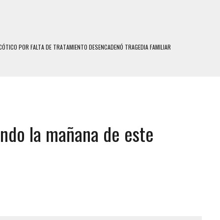
ÓTICO POR FALTA DE TRATAMIENTO DESENCADENÓ TRAGEDIA FAMILIAR
SUICIDIO A UNA ADOLESCENTE DE 13 AÑOS TRAS ABUSAR DE ELLA
 UN HOMBRE Y SU FAMILIA TRAS LOS TERREMOTOS: CAYERON DESDE EL PISO NUEVE DEL
 MIENTRAS LA CASA SE INUNDABA
iendo la mañana de este
LE Y MURIÓ A MANOS DE VARIOS DE ELLOS EN MATURÍN
ENTRO DE CARACAS CON MÁS DE 20 PERSONAS ADENTRO
US HIJOS, UNO PERDIÓ LA VIDA
S: HALLARON EL CUERPO DENTRO DE SU CASA
RAS SER ACOSADA Y ABUSADA POR LA PAREJA DE SU ABUELA
E UNA ADOLESCENTE VENEZOLANA EN REUNIÓN CON AMIGOS