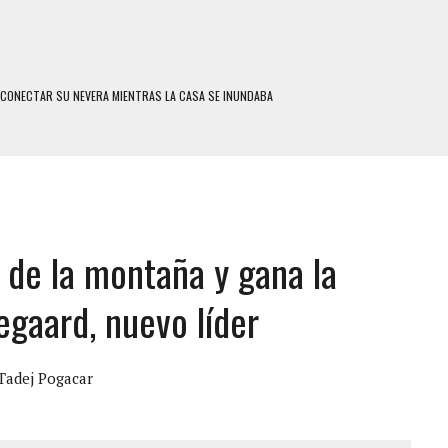
SCONECTAR SU NEVERA MIENTRAS LA CASA SE INUNDABA
LE Y MURIÓ A MANOS DE VARIOS DE ELLOS EN MATURÍN
ENTRO DE CARACAS CON MÁS DE 20 PERSONAS ADENTRO
US HIJOS, UNO PERDIÓ LA VIDA
CONTRA ADOLESCENTE VENEZOLANO: AUTOR MATERIAL SE MANTIENE EN FUGA
 de la montaña y gana la
 MÚLTIPLE EN LA AUTOPISTA VALLE-COCHE
 AÑOS EN LICEO DE CHILE: SUS COMPAÑEROS LO ESPERARON EN LA SALIDA
egaard, nuevo líder
 TRATAMIENTO DESENCADENÓ TRAGEDIA FAMILIAR
SUICIDIO A UNA ADOLESCENTE DE 13 AÑOS TRAS ABUSAR DE ELLA
Tadej Pogacar
 UN HOMBRE Y SU FAMILIA TRAS LOS TERREMOTOS: CAYERON DESDE EL PISO NUEVE DEL