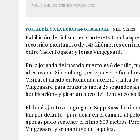
PUBLICIDAD / CONTENIDO PATROCINADO
POR:
AL DÍA Y A LA HORA | @NOTIDIAHORA
6 JULIO, 2023
Exhibición de ciclismo en Cauterets-Cambasque.
recorrido montañoso de 145 kilómetros con inici
entre Tadej Pogačar y Jonas Vingegaard.
En la jornada del pasado miércoles 6 de julio, f
al esloveno. Sin embargo, este jueves 7 fue al r
Visma, el nacido en Komenda aceleró a falta de 
Vingegaard para cruzar la meta 25 segundos ant
bonificación– y picar un poco del tiempo conced
El danés, junto a su gregario Sepp Kuss, habían
km por delante– para dejar en el camino al pelo
apenas pudo sostener el ritmo 500 metros. Pero 
Vingegaard y se mantuvo en la pelea.