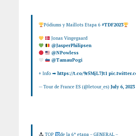
Pódiums y Maillots Etapa 6
#TDF2023
Jonas Vingegaard
@JasperPhilipsen
@NPowless
@TamauPogi
+ Info ➡
https://t.co/9r5MjL7Jt1
pic.twitter
— Tour de France ES (@letour_es)
July 6, 2023
TOP
de la 6ª etapa – GENERAL –