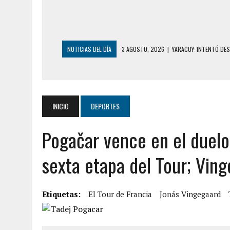
NOTICIAS DEL DÍA
3 AGOSTO, 2026
|
YARACUY: INTENTÓ DE
2 AGOSTO, 2026
|
AYUDABA A PERSONAS EN SITUACIÓN DE CAL
2 AGOSTO, 2026
|
COLAPSÓ TECHO DE UNA VIVIENDA EN EL C
2 AGOSTO, 2026
|
FALCÓN: MUJER ATACÓ CON UN CUCHILLO A S
INICIO
DEPORTES
2 AGOSTO, 2026
|
CONMOCIÓN EN CHILE POR BRUTAL CRIMEN 
Pogačar vence en el duelo
1 AGOSTO, 2026
|
UN MUERTO Y 5 HERIDOS SALDO DE COLISIÓN
31 JULIO, 2026
|
ASESINARON A ADOLESCENTE VENEZOLANO DE 15
sexta etapa del Tour; Ving
5 AGOSTO, 2026
|
PRESUNTO BROTE PSICÓTICO POR FALTA DE
5 AGOSTO, 2026
|
HORROR EN BARINAS: UN HOMBRE INDUJO AL 
Etiquetas:
El Tour de Francia
Jonás Vingegaard
3 AGOSTO, 2026
|
LA INCREÍBLE FORMA EN LA QUE SOBREVIVIÓ
EDIFICIO PETUNIA