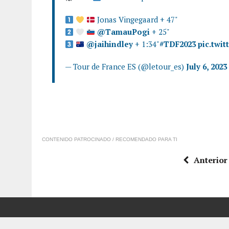
Jonas Vingegaard + 47"
@TamauPogi
+ 25"
@jaihindley
+ 1:34"
#TDF2023
pic.twi
— Tour de France ES (@letour_es)
July 6, 2023
CONTENIDO PATROCINADO / RECOMENDADO PARA TI
Anterior