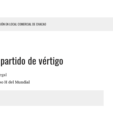
SIÓN EN LOCAL COMERCIAL DE CHACAO
ON UN PUÑAL Y DEJÓ HERIDAS A SU PRIMA Y A OTRO FAMILIAR EN BOLÍVAR
A EN SECTORES VECINOS
S BONITAS’ 42 DÍAS DESPUÉS DE LOS TERREMOTOS EN LA GUAIRA
partido de vértigo
LLARON EL CUERPO DENTRO DE SU CASA
ER ACOSADA Y ABUSADA POR LA PAREJA DE SU ABUELA
 ADOLESCENTE VENEZOLANA EN REUNIÓN CON AMIGOS
egal
AMIENTO DESENCADENÓ TRAGEDIA FAMILIAR
ENTAMIENTO EN EL VALLE: HAY CUATRO PRESUNTOS DELINCUENTES ABATIDOS
 GRAN MAGNITUD EN ZONA INDUSTRIAL DE EL LLANITO