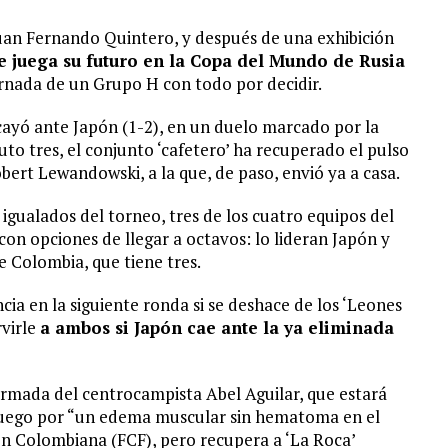
uan Fernando Quintero, y después de una exhibición
e juega su futuro en la Copa del Mundo de Rusia
jornada de un Grupo H con todo por decidir.
 cayó ante Japón (1-2), en un duelo marcado por la
o tres, el conjunto ‘cafetero’ ha recuperado el pulso
bert Lewandowski, a la que, de paso, envió ya a casa.
 igualados del torneo, tres de los cuatro equipos del
 con opciones de llegar a octavos: lo lideran Japón y
 Colombia, que tiene tres.
ia en la siguiente ronda si se deshace de los ‘Leones
rvirle
a ambos si Japón cae ante la ya eliminada
irmada del centrocampista Abel Aguilar, que estará
e juego por “un edema muscular sin hematoma en el
ón Colombiana (FCF), pero recupera a ‘La Roca’