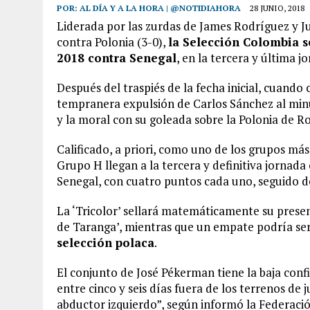
POR:
AL DÍA Y A LA HORA | @NOTIDIAHORA
28 JUNIO, 2018
Liderada por las zurdas de James Rodríguez y J
contra Polonia (3-0),
la Selección Colombia s
2018 contra Senegal
, en la tercera y última 
Después del traspiés de la fecha inicial, cuando
tempranera expulsión de Carlos Sánchez al minut
y la moral con su goleada sobre la Polonia de Ro
Calificado, a priori, como uno de los grupos más
Grupo H llegan a la tercera y definitiva jornada
Senegal, con cuatro puntos cada uno, seguido de
La ‘Tricolor’ sellará matemáticamente su presenc
de Taranga’, mientras que un empate podría se
selección polaca
.
El conjunto de José Pékerman tiene la baja conf
entre cinco y seis días fuera de los terrenos d
abductor izquierdo”, según informó la Federaci