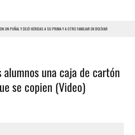
HOMBRES EL MISMO DÍA EN SECTORES VECINOS
S BONITAS’ 42 DÍAS DESPUÉS DE LOS TERREMOTOS EN LA GUAIRA
LLARON EL CUERPO DENTRO DE SU CASA
ER ACOSADA Y ABUSADA POR LA PAREJA DE SU ABUELA
os alumnos una caja de cartón
 ADOLESCENTE VENEZOLANA EN REUNIÓN CON AMIGOS
AMIENTO DESENCADENÓ TRAGEDIA FAMILIAR
que se copien (Video)
DIO A UNA ADOLESCENTE DE 13 AÑOS TRAS ABUSAR DE ELLA
 GRAN MAGNITUD EN ZONA INDUSTRIAL DE EL LLANITO
CIAL DE CHACAO
ERIDAS A SU PRIMA Y A OTRO FAMILIAR EN BOLÍVAR