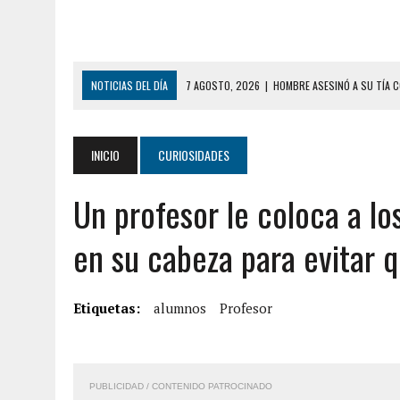
NOTICIAS DEL DÍA
7 AGOSTO, 2026
|
YARACUY: ASESINARON DOS 
7 AGOSTO, 2026
|
LOCALIZARON CUERPO DE ‘LA SEÑORA DE LAS UÑA
6 AGOSTO, 2026
|
MISTERIOSA MUERTE DE MODELO EN MONAGAS: HA
INICIO
CURIOSIDADES
6 AGOSTO, 2026
|
BARINAS: ADOLESCENTE SE QUITÓ LA VIDA TRAS S
Un profesor le coloca a l
6 AGOSTO, 2026
|
CONMOCIÓN EN COLORADO POR ASESINATO DE UNA
5 AGOSTO, 2026
|
PRESUNTO BROTE PSICÓTICO POR FALTA DE TRAT
en su cabeza para evitar 
5 AGOSTO, 2026
|
HORROR EN BARINAS: UN HOMBRE INDUJO AL SUICI
8 AGOSTO, 2026
|
BOMBEROS DE CARACAS COMBATIERON INCENDIO DE
Etiquetas:
alumnos
Profesor
7 AGOSTO, 2026
|
FUGA DE GAS GENERÓ EXPLOSIÓN EN LOCAL COMER
7 AGOSTO, 2026
|
HOMBRE ASESINÓ A SU TÍA CON UN PUÑAL Y DEJÓ H
PUBLICIDAD / CONTENIDO PATROCINADO