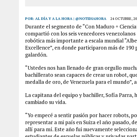
POR:
AL DÍA Y A LA HORA | @NOTIDIAHORA
24 OCTUBRE, 20
Durante el segmento de “Con Maduro + Ciencia”,
compartió con los seis vencedores venezolanos
robótica más importante a escala mundial “Alber
Excellence”, en donde participaron más de 190 pa
galardón.
“Ustedes nos han llenado de gran orgullo much
bachillerato sean capaces de crear un robot, q
medalla de oro, de Venezuela para el mundo”, a
La capitana del equipo y bachiller, Sofía Parra, 
cambiado su vida.
“Yo empecé a sentir pasión por hacer robots, por
representar a mi país en Suiza el año pasado, d
allí para mí. Este año fui nuevamente seleccion
estudiantes de escuelas públicas y privadas par