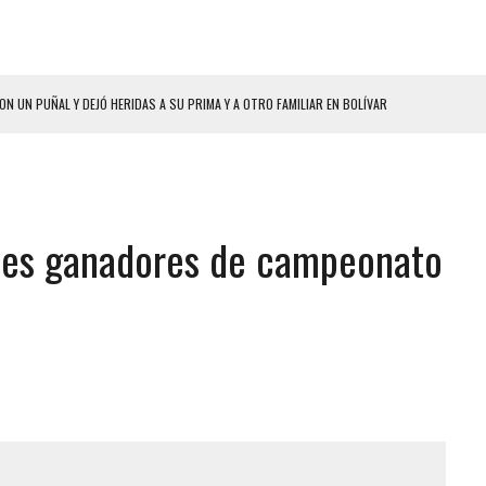
ON UN PUÑAL Y DEJÓ HERIDAS A SU PRIMA Y A OTRO FAMILIAR EN BOLÍVAR
A EN SECTORES VECINOS
S BONITAS’ 42 DÍAS DESPUÉS DE LOS TERREMOTOS EN LA GUAIRA
LLARON EL CUERPO DENTRO DE SU CASA
enes ganadores de campeonato
ER ACOSADA Y ABUSADA POR LA PAREJA DE SU ABUELA
 ADOLESCENTE VENEZOLANA EN REUNIÓN CON AMIGOS
AMIENTO DESENCADENÓ TRAGEDIA FAMILIAR
DIO A UNA ADOLESCENTE DE 13 AÑOS TRAS ABUSAR DE ELLA
 GRAN MAGNITUD EN ZONA INDUSTRIAL DE EL LLANITO
CIAL DE CHACAO