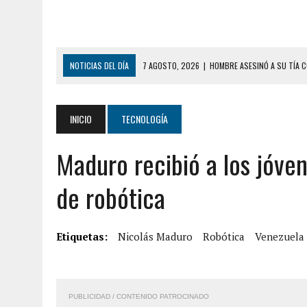
NOTICIAS DEL DÍA
7 AGOSTO, 2026
|
HOMBRE ASESINÓ A SU TÍA C
7 AGOSTO, 2026
|
YARACUY: ASESINARON DOS HOMBRES EL MISMO DÍ
7 AGOSTO, 2026
|
LOCALIZARON CUERPO DE ‘LA SEÑORA DE LAS UÑA
INICIO
TECNOLOGÍA
6 AGOSTO, 2026
|
MISTERIOSA MUERTE DE MODELO EN MONAGAS: HA
Maduro recibió a los jóv
6 AGOSTO, 2026
|
BARINAS: ADOLESCENTE SE QUITÓ LA VIDA TRAS S
6 AGOSTO, 2026
|
CONMOCIÓN EN COLORADO POR ASESINATO DE UNA
de robótica
5 AGOSTO, 2026
|
PRESUNTO BROTE PSICÓTICO POR FALTA DE TRAT
5 AGOSTO, 2026
|
HORROR EN BARINAS: UN HOMBRE INDUJO AL SUICI
Etiquetas:
Nicolás Maduro
Robótica
Venezuela
8 AGOSTO, 2026
|
BOMBEROS DE CARACAS COMBATIERON INCENDIO DE
7 AGOSTO, 2026
|
FUGA DE GAS GENERÓ EXPLOSIÓN EN LOCAL COMER
PUBLICIDAD / CONTENIDO PATROCINADO