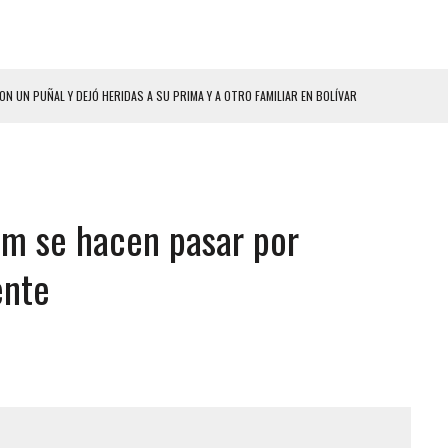
ON UN PUÑAL Y DEJÓ HERIDAS A SU PRIMA Y A OTRO FAMILIAR EN BOLÍVAR
A EN SECTORES VECINOS
S BONITAS’ 42 DÍAS DESPUÉS DE LOS TERREMOTOS EN LA GUAIRA
LLARON EL CUERPO DENTRO DE SU CASA
am se hacen pasar por
ER ACOSADA Y ABUSADA POR LA PAREJA DE SU ABUELA
 ADOLESCENTE VENEZOLANA EN REUNIÓN CON AMIGOS
ente
AMIENTO DESENCADENÓ TRAGEDIA FAMILIAR
DIO A UNA ADOLESCENTE DE 13 AÑOS TRAS ABUSAR DE ELLA
 GRAN MAGNITUD EN ZONA INDUSTRIAL DE EL LLANITO
CIAL DE CHACAO