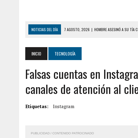
NOTICIAS DEL DÍA
7 AGOSTO, 2026
|
HOMBRE ASESINÓ A SU TÍA C
7 AGOSTO, 2026
|
YARACUY: ASESINARON DOS HOMBRES EL MISMO DÍ
7 AGOSTO, 2026
|
LOCALIZARON CUERPO DE ‘LA SEÑORA DE LAS UÑA
INICIO
TECNOLOGÍA
6 AGOSTO, 2026
|
MISTERIOSA MUERTE DE MODELO EN MONAGAS: HA
Falsas cuentas en Instagr
6 AGOSTO, 2026
|
BARINAS: ADOLESCENTE SE QUITÓ LA VIDA TRAS S
6 AGOSTO, 2026
|
CONMOCIÓN EN COLORADO POR ASESINATO DE UNA
canales de atención al cli
5 AGOSTO, 2026
|
PRESUNTO BROTE PSICÓTICO POR FALTA DE TRAT
5 AGOSTO, 2026
|
HORROR EN BARINAS: UN HOMBRE INDUJO AL SUICI
Etiquetas:
Instagram
8 AGOSTO, 2026
|
BOMBEROS DE CARACAS COMBATIERON INCENDIO DE
7 AGOSTO, 2026
|
FUGA DE GAS GENERÓ EXPLOSIÓN EN LOCAL COMER
PUBLICIDAD / CONTENIDO PATROCINADO