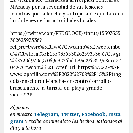
MAracay por la severidad de sus lesiones
mientras que la lancha y su tripulante quedaron a
las órdenes de las autoridades locales.
https://twitter.com/FEDGLOCK/status/15593555
30262593536?
ref_src=twsrc%5Etfw%7Ctwcamp%5Etweetembe
d%7Ctwterm%5E1559355530262593536%7Ctwgr
%5E520d970e97069e3225bd1c9a295c819a8ecd54
04%7Ctwcon%5Es1_&ref_url=https%3A%2F%2F
www.lapatilla.com%2F2022%2F08%2F15%2Ftrag
edia-en-choroni-lancha-sin-control-arrollo-
bruscamente-a-turista-en-playa-grande-
video%2F
Síguenos
en
nuestro
Telegram,
Twitter,
Facebook,
Insta
gram
y recibe de inmediato los hechos noticiosos al
día y a la hora