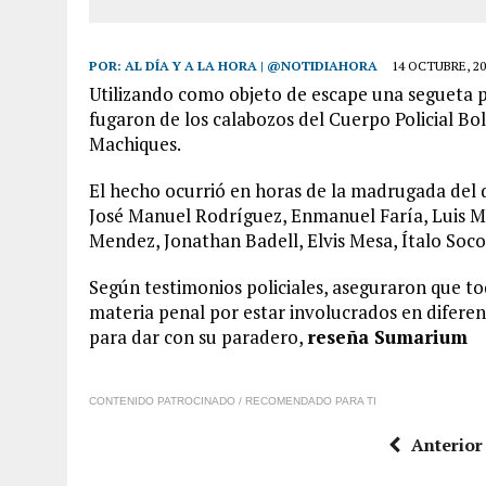
POR:
AL DÍA Y A LA HORA | @NOTIDIAHORA
14 OCTUBRE, 20
Utilizando como objeto de escape una segueta p
fugaron de los calabozos del Cuerpo Policial Bo
Machiques.
El hecho ocurrió en horas de la madrugada del d
José Manuel Rodríguez, Enmanuel Faría, Luis Mi
Mendez, Jonathan Badell, Elvis Mesa, Ítalo Soco
Según testimonios policiales, aseguraron que to
materia penal por estar involucrados en diferent
para dar con su paradero,
reseña Sumarium
CONTENIDO PATROCINADO / RECOMENDADO PARA TI
Anterior