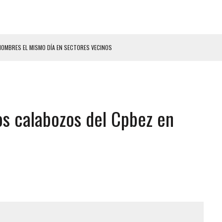
HOMBRES EL MISMO DÍA EN SECTORES VECINOS
 SEÑORA DE LAS UÑAS BONITAS’ 42 DÍAS DESPUÉS DE LOS TERREMOTOS EN LA
LLARON EL CUERPO DENTRO DE SU CASA
ER ACOSADA Y ABUSADA POR LA PAREJA DE SU ABUELA
os calabozos del Cpbez en
 ADOLESCENTE VENEZOLANA EN REUNIÓN CON AMIGOS
AMIENTO DESENCADENÓ TRAGEDIA FAMILIAR
DIO A UNA ADOLESCENTE DE 13 AÑOS TRAS ABUSAR DE ELLA
OMBRE Y SU FAMILIA TRAS LOS TERREMOTOS: CAYERON DESDE EL PISO NUEVE DEL
CIAL DE CHACAO
ERIDAS A SU PRIMA Y A OTRO FAMILIAR EN BOLÍVAR