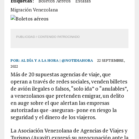
Etiquetas:
Boletos Aéreos
Estafas
Migración Venezolana
PUBLICIDAD / CONTENIDO PATROCINADO
POR:
AL DÍA Y A LA HORA | @NOTIDIAHORA
22 SEPTIEMBRE,
2022
Más de 20 supuestas agencias de viaje, que
operan a través de redes sociales, venden billetes
de avión ilegales o falsos, “solo ida” o “anulables”,
a venezolanos que pretenden emigrar, un delito
en auge sobre el que alertan las empresas
autorizadas que -aseguran- pone en riesgo la
seguridad y el dinero de los viajeros.
La Asociación Venezolana de Agencias de Viajes y
Turismo (Avavit) expresó su preocupación ante la