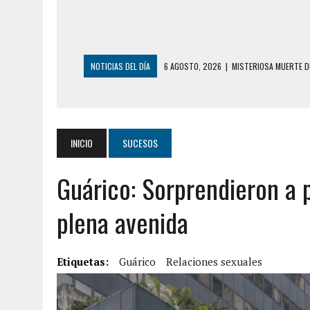
NOTICIAS DEL DÍA
6 AGOSTO, 2026
|
MISTERIOSA MUERTE D
6 AGOSTO, 2026
|
BARINAS: ADOLESCENTE SE QUITÓ LA VIDA T
6 AGOSTO, 2026
|
CONMOCIÓN EN COLORADO POR ASESINATO D
5 AGOSTO, 2026
|
PRESUNTO BROTE PSICÓTICO POR FALTA DE
INICIO
SUCESOS
5 AGOSTO, 2026
|
HORROR EN BARINAS: UN HOMBRE INDUJO AL 
Guárico: Sorprendieron a 
3 AGOSTO, 2026
|
LA INCREÍBLE FORMA EN LA QUE SOBREVIVIÓ
EDIFICIO PETUNIA
plena avenida
7 AGOSTO, 2026
|
FUGA DE GAS GENERÓ EXPLOSIÓN EN LOCAL 
7 AGOSTO, 2026
|
HOMBRE ASESINÓ A SU TÍA CON UN PUÑAL Y 
Etiquetas:
Guárico
Relaciones sexuales
7 AGOSTO, 2026
|
YARACUY: ASESINARON DOS HOMBRES EL MIS
7 AGOSTO, 2026
|
LOCALIZARON CUERPO DE ‘LA SEÑORA DE LA