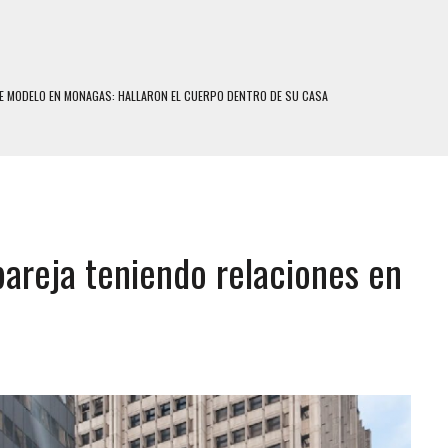
E MODELO EN MONAGAS: HALLARON EL CUERPO DENTRO DE SU CASA
RAS SER ACOSADA Y ABUSADA POR LA PAREJA DE SU ABUELA
E UNA ADOLESCENTE VENEZOLANA EN REUNIÓN CON AMIGOS
 TRATAMIENTO DESENCADENÓ TRAGEDIA FAMILIAR
SUICIDIO A UNA ADOLESCENTE DE 13 AÑOS TRAS ABUSAR DE ELLA
pareja teniendo relaciones en
 UN HOMBRE Y SU FAMILIA TRAS LOS TERREMOTOS: CAYERON DESDE EL PISO NUEVE DEL
COMERCIAL DE CHACAO
DEJÓ HERIDAS A SU PRIMA Y A OTRO FAMILIAR EN BOLÍVAR
MO DÍA EN SECTORES VECINOS
S UÑAS BONITAS’ 42 DÍAS DESPUÉS DE LOS TERREMOTOS EN LA GUAIRA