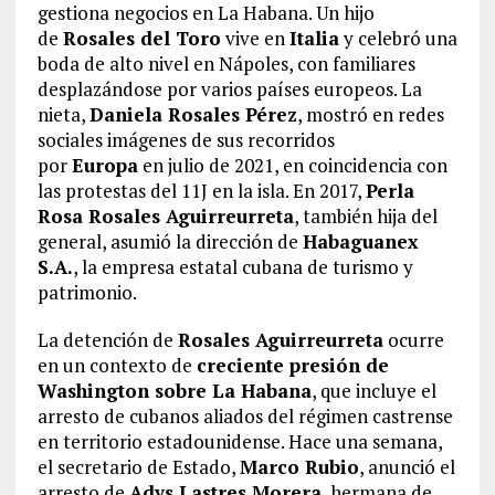
gestiona negocios en La Habana. Un hijo
de
Rosales del Toro
vive en
Italia
y celebró una
boda de alto nivel en Nápoles, con familiares
desplazándose por varios países europeos. La
nieta,
Daniela Rosales Pérez
, mostró en redes
sociales imágenes de sus recorridos
por
Europa
en julio de 2021, en coincidencia con
las protestas del 11J en la isla. En 2017,
Perla
Rosa Rosales Aguirreurreta
, también hija del
general, asumió la dirección de
Habaguanex
S.A.
, la empresa estatal cubana de turismo y
patrimonio.
La detención de
Rosales Aguirreurreta
ocurre
en un contexto de
creciente presión de
Washington sobre La Habana
, que incluye el
arresto de cubanos aliados del régimen castrense
en territorio estadounidense. Hace una semana,
el secretario de Estado,
Marco Rubio
, anunció el
arresto de
Adys Lastres Morera
, hermana de