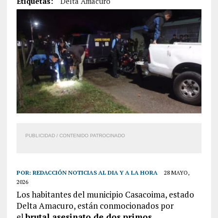
Etiquetas:
Delta Amacuro
PUBLICIDAD / CONTENIDO PATROCINADO
POR:
REDACCIÓN NOTICIAS AL DIA Y A LA HORA
28 MAYO,
2026
Los habitantes del municipio Casacoima, estado
Delta Amacuro, están conmocionados por
el
brutal asesinato de dos primos