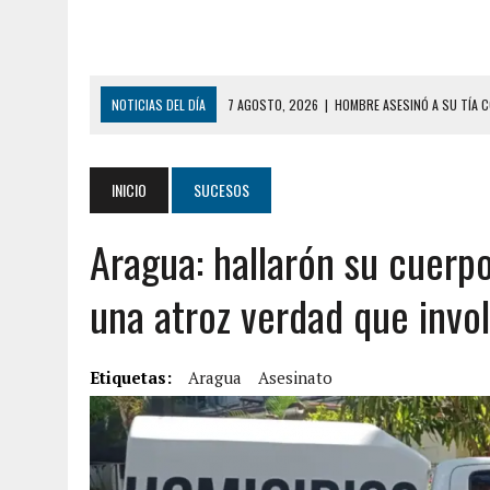
NOTICIAS DEL DÍA
7 AGOSTO, 2026
|
HOMBRE ASESINÓ A SU TÍA C
7 AGOSTO, 2026
|
YARACUY: ASESINARON DOS HOMBRES EL MISMO DÍ
7 AGOSTO, 2026
|
LOCALIZARON CUERPO DE ‘LA SEÑORA DE LAS UÑA
INICIO
SUCESOS
6 AGOSTO, 2026
|
MISTERIOSA MUERTE DE MODELO EN MONAGAS: HA
Aragua: hallarón su cuerp
6 AGOSTO, 2026
|
BARINAS: ADOLESCENTE SE QUITÓ LA VIDA TRAS S
6 AGOSTO, 2026
|
CONMOCIÓN EN COLORADO POR ASESINATO DE UNA
una atroz verdad que invol
5 AGOSTO, 2026
|
PRESUNTO BROTE PSICÓTICO POR FALTA DE TRAT
5 AGOSTO, 2026
|
HORROR EN BARINAS: UN HOMBRE INDUJO AL SUICI
Etiquetas:
Aragua
Asesinato
8 AGOSTO, 2026
|
BOMBEROS DE CARACAS COMBATIERON INCENDIO DE
7 AGOSTO, 2026
|
FUGA DE GAS GENERÓ EXPLOSIÓN EN LOCAL COMER