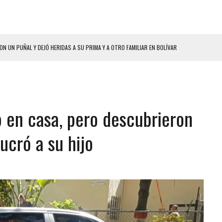
ON UN PUÑAL Y DEJÓ HERIDAS A SU PRIMA Y A OTRO FAMILIAR EN BOLÍVAR
A EN SECTORES VECINOS
S BONITAS’ 42 DÍAS DESPUÉS DE LOS TERREMOTOS EN LA GUAIRA
LLARON EL CUERPO DENTRO DE SU CASA
o en casa, pero descubrieron
ER ACOSADA Y ABUSADA POR LA PAREJA DE SU ABUELA
 ADOLESCENTE VENEZOLANA EN REUNIÓN CON AMIGOS
ucró a su hijo
AMIENTO DESENCADENÓ TRAGEDIA FAMILIAR
DIO A UNA ADOLESCENTE DE 13 AÑOS TRAS ABUSAR DE ELLA
 GRAN MAGNITUD EN ZONA INDUSTRIAL DE EL LLANITO
CIAL DE CHACAO