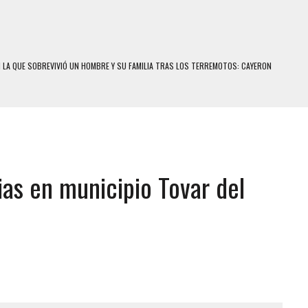
N LA QUE SOBREVIVIÓ UN HOMBRE Y SU FAMILIA TRAS LOS TERREMOTOS: CAYERON
A
 MIENTRAS LA CASA SE INUNDABA
LE Y MURIÓ A MANOS DE VARIOS DE ELLOS EN MATURÍN
ENTRO DE CARACAS CON MÁS DE 20 PERSONAS ADENTRO
vias en municipio Tovar del
US HIJOS, UNO PERDIÓ LA VIDA
CONTRA ADOLESCENTE VENEZOLANO: AUTOR MATERIAL SE MANTIENE EN FUGA
 MÚLTIPLE EN LA AUTOPISTA VALLE-COCHE
E UNA ADOLESCENTE VENEZOLANA EN REUNIÓN CON AMIGOS
 TRATAMIENTO DESENCADENÓ TRAGEDIA FAMILIAR
SUICIDIO A UNA ADOLESCENTE DE 13 AÑOS TRAS ABUSAR DE ELLA