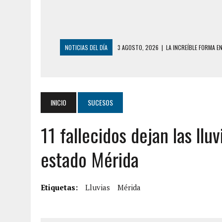
NOTICIAS DEL DÍA
3 AGOSTO, 2026
|
LA INCREÍBLE FORMA E
DESDE EL PISO NUEVE DEL EDIFICIO PETUNI
3 AGOSTO, 2026
|
YARACUY: INTENTÓ DESCONECTAR SU NEVERA
2 AGOSTO, 2026
|
AYUDABA A PERSONAS EN SITUACIÓN DE CAL
INICIO
SUCESOS
2 AGOSTO, 2026
|
COLAPSÓ TECHO DE UNA VIVIENDA EN EL C
11 fallecidos dejan las llu
2 AGOSTO, 2026
|
FALCÓN: MUJER ATACÓ CON UN CUCHILLO A S
2 AGOSTO, 2026
|
CONMOCIÓN EN CHILE POR BRUTAL CRIMEN 
estado Mérida
1 AGOSTO, 2026
|
UN MUERTO Y 5 HERIDOS SALDO DE COLISIÓN
6 AGOSTO, 2026
|
CONMOCIÓN EN COLORADO POR ASESINATO D
Etiquetas:
Lluvias
Mérida
5 AGOSTO, 2026
|
PRESUNTO BROTE PSICÓTICO POR FALTA DE
5 AGOSTO, 2026
|
HORROR EN BARINAS: UN HOMBRE INDUJO AL 