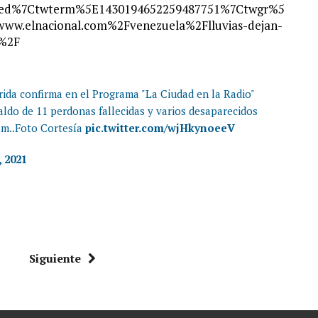
bed%7Ctwterm%5E1430194652259487751%7Ctwgr%5
w.elnacional.com%2Fvenezuela%2Flluvias-dejan-
a%2F
ida confirma en el Programa "La Ciudad en la Radio"
aldo de 11 perdonas fallecidas y varios desaparecidos
am..Foto Cortesía
pic.twitter.com/wjHkynoeeV
, 2021
Siguiente