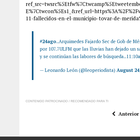
ref_src=twsrc%5Etfw%7Ctwcamp%5Etweetem
E%7Ctwcon%5Es1_&ref_url=https%3A%2F%2Fww
11-fallecidos-en-el-municipio-tovar-de-merid
#24ago
..Arquimedes Fajardo Sec de Gob de Mér
por 107.7ULFM que las lluvias han dejado un s
y se continúan las labores de búsqueda..11:10
— Leonardo León (@leoperiodista)
August 24
CONTENIDO PATROCINADO / RECOMENDADO PARA TI
Anterior