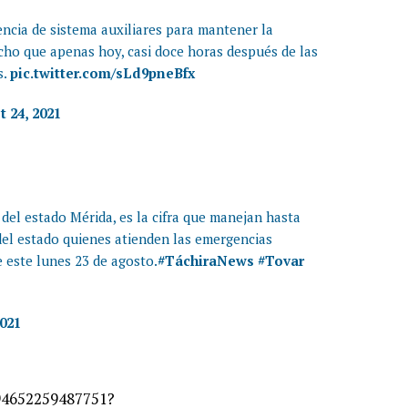
stencia de sistema auxiliares para mantener la
cho que apenas hoy, casi doce horas después de las
s.
pic.twitter.com/sLd9pneBfx
 24, 2021
 del estado Mérida, es la cifra que manejan hasta
el estado quienes atienden las emergencias
e este lunes 23 de agosto.
#TáchiraNews
#Tovar
2021
194652259487751?